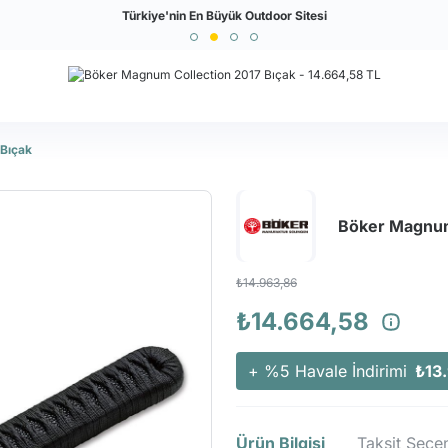
Türkiye'nin En Büyük Outdoor Sitesi
Tüm Kredi Kartlarına Taksit İmkanı!
 Bıçak
Böker Magnum
₺14.963,86
₺14.664,58
+ %5 Havale İndirimi
₺13
Ürün Bilgisi
Taksit Seçen