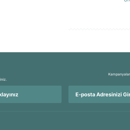
Kampanyalar, 
iniz.
layınız