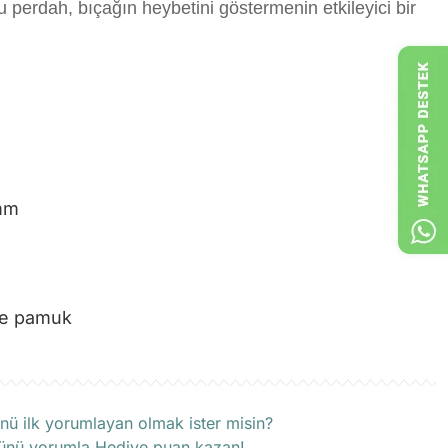
u perdah, bıçağın heybetini göstermenin etkileyici bir
mm
 ve pamuk
rün hakkında henüz soru sorulmamış.
nü ilk yorumlayan olmak ister misin?
ünü yorumla Hediye puan kazan!