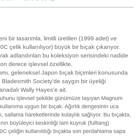
 bir tasarımla, limitli üretilen (1999 adet) ve
0C çelik kullanılıyor) büyük bir bıçak çıkarıyor.
arak adlandırılan bu koleksiyon serisindeki nadide
n derece işlevsel özellikte.
rımı, geleneksel Japon bıçak biçimleri konusunda
Bladesmith Society'de saygın bir üyeliği
nadalı Wally Hayes'e ait.
 ruhunu işlevsel şekilde günümüze taşıyan Magnum
kullanıma uygun bir bıçak. Ağırlık dengesinin uca
ak, sallama hareketlerinde kolaylık sağlıyor. Bu bıçakta,
ının büyüleyici keskinliği tam kuyruk (fulltang)
440C çeliğin kullanıldığı bıçakta son perdahlama sapa