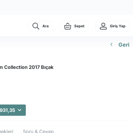
Ara
Sepet
Giriş Yap
Geri
 Collection 2017 Bıçak
.931,35
ekleri
Soru & Cevap