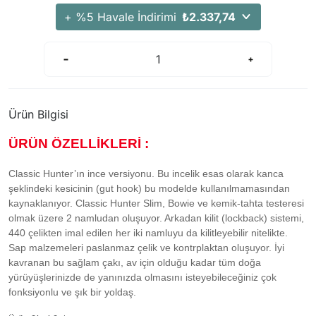
+ %5 Havale İndirimi
₺2.337,74
Ürün Bilgisi
ÜRÜN ÖZELLİKLERİ :
Classic Hunter’ın ince versiyonu. Bu incelik esas olarak kanca
şeklindeki kesicinin (gut hook) bu modelde kullanılmamasından
kaynaklanıyor. Classic Hunter Slim, Bowie ve kemik-tahta testeresi
olmak üzere 2 namludan oluşuyor. Arkadan kilit (lockback) sistemi,
440 çelikten imal edilen her iki namluyu da kilitleyebilir nitelikte.
Sap malzemeleri paslanmaz çelik ve kontrplaktan oluşuyor. İyi
kavranan bu sağlam çakı, av için olduğu kadar tüm doğa
yürüyüşlerinizde de yanınızda olmasını isteyebileceğiniz çok
fonksiyonlu ve şık bir yoldaş.