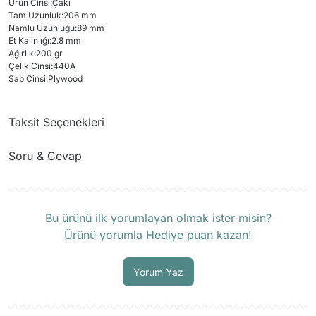
Ürün Cinsi
:
Çakı
Tam Uzunluk
:
206 mm
Namlu Uzunluğu
:
89 mm
Et Kalınlığı
:
2.8 mm
Ağırlık
:
200 gr
Çelik Cinsi
:
440A
Sap Cinsi
:
Plywood
Taksit Seçenekleri
Soru & Cevap
Ürün hakkında henüz soru sorulmamış.
Bu ürünü ilk yorumlayan olmak ister misin?
Ürünü yorumla Hediye puan kazan!
Soru Sor
Yorum Yaz