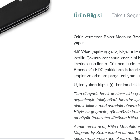
Ürün Bilgisi
Taksit Seçen
Ödün vermeyen Boker Magnum Braddoc
yapar.
440B'den yapılmış çelik, bilyeli rulm
kesilir. Çakının konsantre enerjisini 
linerlock'u kullanın. Düz namlu eks
Braddock'u EDC çalılıklarında kendind
jimpler ve arka ara parça, çalışma s
Uçtan yukarı klipsli (r), kordon deli
Tüm dünyada bıçak denince akla gele
deyimleriyle ''olağanüstü bıçaklar içi
olarak bilinen markasındaki ağacın k
Böyle bir geçmişle, günümüzde kürese
en büyük üreticisine dönüşen Böker 
Alman bıçak devi, Böker Manufaktur 
Magnum by Böker isimleri altında kür
seçkin malzemelerden el yapımı üret