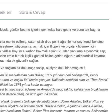
ekleri
Soru & Cevap
k, günlük kesme işlerini çok kolay hale getirir ve bunu tek başına
anla monte edilmiş, saten cilalı drop-point ağız ile her şey kendi kendine
hissetmek istiyorsanız, açmak için flipper'ı ve bıçağı kilitlemek için
eni vidası boyunca karbon kakmalı siyah G10'dan yapılmış ergonomik sap,
en emin bir tek kişilik gösteri haline getirir. Ağzının arkasındaki kaymaz
ırasında ek güvenlik sağlar.
kli ve sağlam bir dokunuşa sahip, aksiyon dolu bir savaş atı !
n ilk markalardan olan Böker, 1869 yılından beri Solingen'de, kendi
n tutku ve coşku ile'' üretim yapıyor. Kalitenin sembolü olan ve ''Tree Brand''
ökleri ise 1674 yılına kadar uzanıyor.
l bir inovasyon liderine ve Avrupa'da spor, taktik, koleksiyon bıçaklarının
son derece geniş bir ürün gamına sahip.
olarak üretimini Solingen'de sürdürürken; Böker Arbolito, Böker Plus ve
esel ölçekte de üretime geçti. Böker Arbolito, Arjantin-Buenos Aires'te,
ilen bıçakların ifadesi. Böker Plus konsept, tasarım ve yapımı Solingen'de