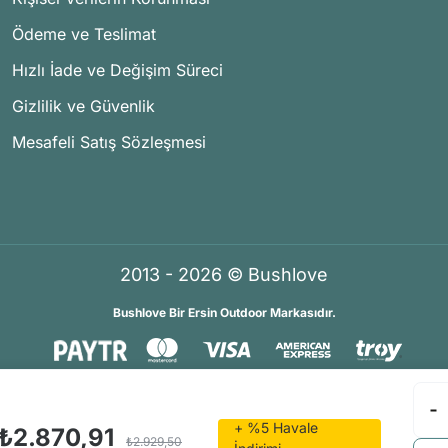
Ödeme ve Teslimat
Hızlı İade ve Değişim Süreci
Gizlilik ve Güvenlik
Mesafeli Satış Sözleşmesi
2013 - 2026 © Bushlove
Bushlove Bir Ersin Outdoor Markasıdır.
®
®
İKOMERS
/
IdeaSoft
Premium Partner
+ %5 Havale
₺2.870,91
₺2.929,50