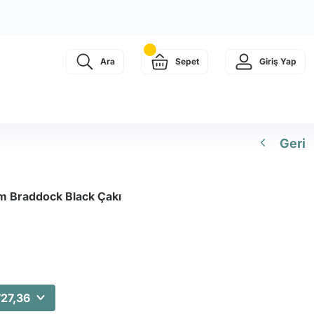
Ara
Sepet
Giriş Yap
Geri
 Braddock Black Çakı
727,36