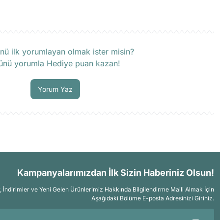
rün hakkında henüz soru sorulmamış.
nü ilk yorumlayan olmak ister misin?
ünü yorumla Hediye puan kazan!
Soru Sor
Yorum Yaz
Kampanyalarımızdan İlk Sizin Haberiniz Olsun!
İndirimler ve Yeni Gelen Ürünlerimiz Hakkında Bilgilendirme Maili Almak İçin
Aşağıdaki Bölüme E-posta Adresinizi Giriniz.