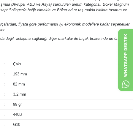
 dışında (Avrupa, ABD ve Asya) sürdürülen üretim kategorisi. Böker Magnum
nsept Solingen'e bağlı olmakla ve Böker adını taşımakla birlikte tasarım ve
arçalardan, fiyata göre performansı iyi ekonomik modellere kadar seçenekler
yor.
a değil, anlaşma sağladığı diğer markalar ile bıçak ticaretinde de önemli
:
Çakı
:
193 mm
:
82 mm
:
3.2 mm
:
99 gr
:
440B
:
G10