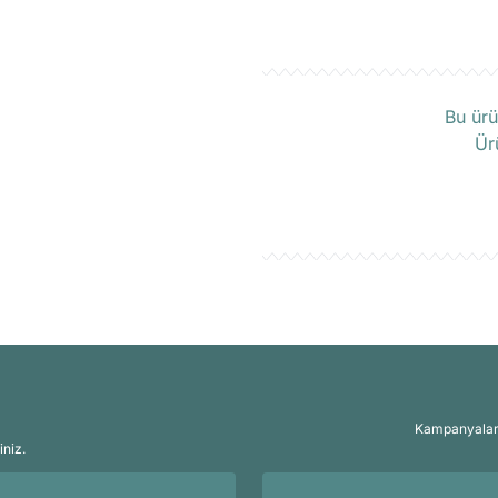
Ü
Bu ürü
Ür
Kampanyalar, 
iniz.