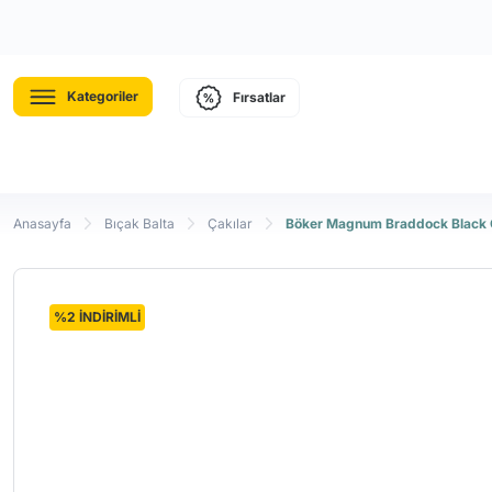
Kategoriler
Fırsatlar
Anasayfa
Bıçak Balta
Çakılar
Böker Magnum Braddock Black 
%2 İNDİRİMLİ