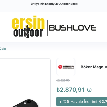
Türkiye'nin En Büyük Outdoor Sitesi
Çakı
Böker Magnum
₺2.929,50
₺2.870,91
+ %5 Havale İndirimi
₺2.