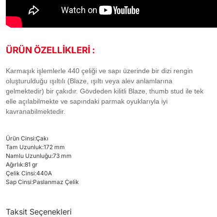
ÜRÜN ÖZELLİKLERİ :
Karmaşık işlemlerle 440 çeliği ve sapı üzerinde bir dizi rengin
oluşturulduğu ışıltılı (Blaze, ışıltı veya alev anlamlarına
gelmektedir) bir çakıdır. Gövdeden kilitli Blaze, thumb stud ile tek
elle açılabilmekte ve sapındaki parmak oyuklarıyla iyi
kavranabilmektedir.
Ürün Cinsi
:
Çakı
Tam Uzunluk
:
172 mm
Namlu Uzunluğu
:
73 mm
Ağırlık
:
81 gr
Çelik Cinsi
:
440A
Sap Cinsi
:
Paslanmaz Çelik
Taksit Seçenekleri