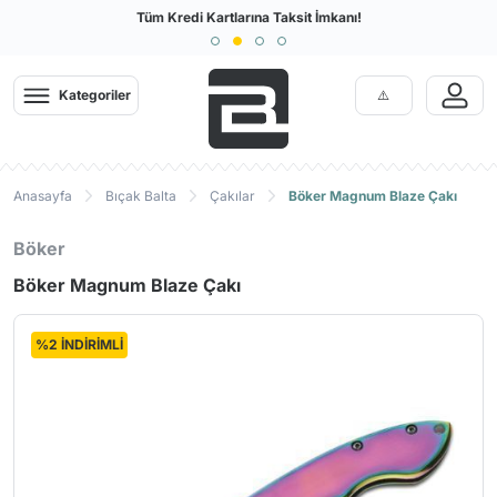
Türkiye'nin En Büyük Outdoor Sitesi
Tüm Kredi Kartlarına Taksit İmkanı!
Kategoriler
Anasayfa
Bıçak Balta
Çakılar
Böker Magnum Blaze Çakı
Böker
Böker Magnum Blaze Çakı
%2 İNDİRİMLİ