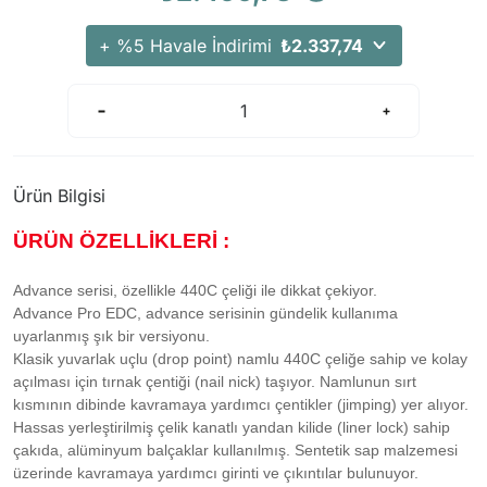
Arama Kurtarma Dronları
+ %5 Havale İndirimi
₺2.337,74
Arama Kurtarma Termal Kameraları
Arama Kurtarma Solunum Ekipmanları
Arama Kurtarma Sistemleri
Arama Kurtarma Bug Out Bag
Arama Kurtarma Eğitim Mankenleri
Ürün Bilgisi
Arama Kurtarma Merdiveni
ÜRÜN ÖZELLİKLERİ :
Arama Kurtarma İniş ve Emniyet Aletleri
Arama Kurtarma Kiti
Advance serisi, özellikle 440C çeliği ile dikkat çekiyor.
Advance Pro EDC, advance serisinin gündelik kullanıma
Arama Kurtarma El Tipi Gpsler
uyarlanmış şık bir versiyonu.
Arama Kurtarma Uydu İletişim Cihazları
Klasik yuvarlak uçlu (drop point) namlu 440C çeliğe sahip ve kolay
açılması için tırnak çentiği (nail nick) taşıyor. Namlunun sırt
kısmının dibinde kavramaya yardımcı çentikler (jimping) yer alıyor.
Hassas yerleştirilmiş çelik kanatlı yandan kilide (liner lock) sahip
çakıda, alüminyum balçaklar kullanılmış. Sentetik sap malzemesi
üzerinde kavramaya yardımcı girinti ve çıkıntılar bulunuyor.