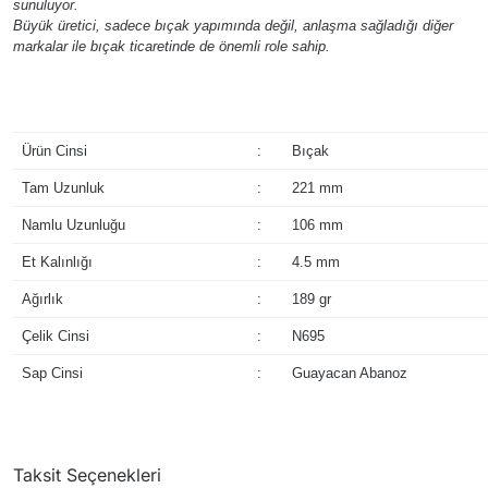
sunuluyor.
Büyük üretici, sadece bıçak yapımında değil, anlaşma sağladığı diğer
markalar ile bıçak ticaretinde de önemli role sahip.
Ürün Cinsi
:
Bıçak
Tam Uzunluk
:
221 mm
Namlu Uzunluğu
:
106 mm
Et Kalınlığı
:
4.5 mm
Ağırlık
:
189 gr
Çelik Cinsi
:
N695
Sap Cinsi
:
Guayacan Abanoz
Taksit Seçenekleri