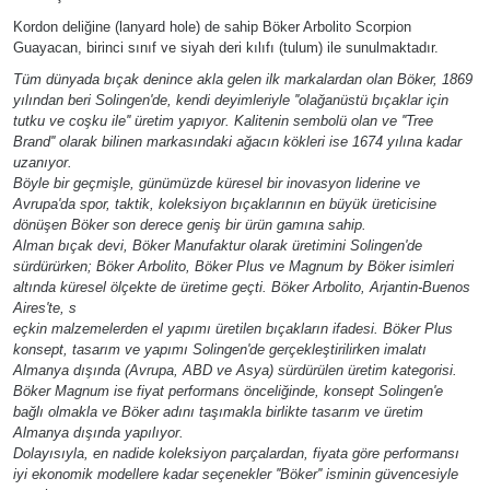
Kordon deliğine (lanyard hole) de sahip Böker Arbolito Scorpion
Guayacan, birinci sınıf ve siyah deri kılıfı (tulum) ile sunulmaktadır.
Tüm dünyada bıçak denince akla gelen ilk markalardan olan Böker, 1869
yılından beri Solingen'de, kendi deyimleriyle ''olağanüstü bıçaklar için
tutku ve coşku ile'' üretim yapıyor. Kalitenin sembolü olan ve ''Tree
Brand'' olarak bilinen markasındaki ağacın kökleri ise 1674 yılına kadar
uzanıyor.
Böyle bir geçmişle, günümüzde küresel bir inovasyon liderine ve
Avrupa'da spor, taktik, koleksiyon bıçaklarının en büyük üreticisine
dönüşen Böker son derece geniş bir ürün gamına sahip.
Alman bıçak devi, Böker Manufaktur olarak üretimini Solingen'de
sürdürürken; Böker Arbolito, Böker Plus ve Magnum by Böker isimleri
altında küresel ölçekte de üretime geçti. Böker Arbolito, Arjantin-Buenos
Aires'te, s
eçkin malzemelerden el yapımı üretilen bıçakların ifadesi. Böker Plus
konsept, tasarım ve yapımı Solingen'de gerçekleştirilirken imalatı
Almanya dışında (Avrupa, ABD ve Asya) sürdürülen üretim kategorisi.
Böker Magnum ise fiyat performans önceliğinde, konsept Solingen'e
bağlı olmakla ve Böker adını taşımakla birlikte tasarım ve üretim
Almanya dışında yapılıyor.
Dolayısıyla, en nadide koleksiyon parçalardan, fiyata göre performansı
iyi ekonomik modellere kadar seçenekler ''Böker'' isminin güvencesiyle