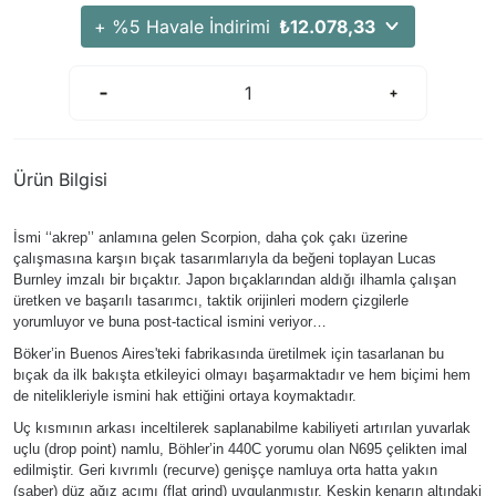
Arama Kurtarma Dronları
+ %5 Havale İndirimi
₺12.078,33
Arama Kurtarma Termal Kameraları
Arama Kurtarma Solunum Ekipmanları
Arama Kurtarma Sistemleri
Arama Kurtarma Bug Out Bag
Ürün Bilgisi
Arama Kurtarma Eğitim Mankenleri
Arama Kurtarma Merdiveni
İsmi ‘‘akrep’’ anlamına gelen Scorpion, daha çok çakı üzerine
Arama Kurtarma İniş ve Emniyet Aletleri
çalışmasına karşın bıçak tasarımlarıyla da beğeni toplayan Lucas
Burnley imzalı bir bıçaktır. Japon bıçaklarından aldığı ilhamla çalışan
Arama Kurtarma Kiti
üretken ve başarılı tasarımcı, taktik orijinleri modern çizgilerle
yorumluyor ve buna post-tactical ismini veriyor…
Arama Kurtarma El Tipi Gpsler
Böker’in Buenos Aires'teki fabrikasında üretilmek için tasarlanan bu
Arama Kurtarma Uydu İletişim Cihazları
bıçak da ilk bakışta etkileyici olmayı başarmaktadır ve hem biçimi hem
de nitelikleriyle ismini hak ettiğini ortaya koymaktadır.
Uç kısmının arkası inceltilerek saplanabilme kabiliyeti artırılan yuvarlak
uçlu (drop point) namlu, Böhler’in 440C yorumu olan N695 çelikten imal
edilmiştir. Geri kıvrımlı (recurve) genişçe namluya orta hatta yakın
(saber) düz ağız açımı (flat grind) uygulanmıştır. Keskin kenarın altındaki