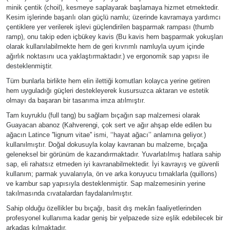
minik çentik (choil), kesmeye saplayarak başlamaya hizmet etmektedir.
Kesim işlerinde başarılı olan güçlü namlu; üzerinde kavramaya yardımcı
çentiklere yer verilerek işlevi güçlendirilen başparmak rampası (thumb
ramp), onu takip eden içbükey kavis (Bu kavis hem başparmak yokuşları
olarak kullanılabilmekte hem de geri kıvrımlı namluyla uyum içinde
ağırlık noktasını uca yaklaştırmaktadır.) ve ergonomik sap yapısı ile
desteklenmiştir.
Tüm bunlarla birlikte hem elin ilettiği komutları kolayca yerine getiren
hem uyguladığı güçleri destekleyerek kusursuzca aktaran ve estetik
olmayı da başaran bir tasarıma imza atılmıştır.
Tam kuyruklu (full tang) bu sağlam bıçağın sap malzemesi olarak
Guayacan abanoz (Kahverengi, çok sert ve ağır ahşap elde edilen bu
ağacın Latince ''lignum vitae'' ismi, ‘‘hayat ağacı’’ anlamına geliyor.)
kullanılmıştır. Doğal dokusuyla kolay kavranan bu malzeme, bıçağa
geleneksel bir görünüm de kazandırmaktadır. Yuvarlatılmış hatlara sahip
sap, eli rahatsız etmeden iyi kavranabilmektedir. İyi kavrayış ve güvenli
kullanım; parmak yuvalarıyla, ön ve arka koruyucu tırnaklarla (quillons)
ve kambur sap yapısıyla desteklenmiştir. Sap malzemesinin yerine
takılmasında cıvatalardan faydalanılmıştır.
Sahip olduğu özellikler bu bıçağı, basit dış mekân faaliyetlerinden
profesyonel kullanıma kadar geniş bir yelpazede size eşlik edebilecek bir
arkadaş kılmaktadır.