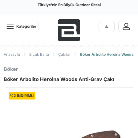
Türkiye'nin En Büyük Outdoor Sitesi
Kategoriler
Anasayfa
Bıçak Balta
Çakılar
Böker Arbolito Heroina Woods A
Böker
Böker Arbolito Heroina Woods Anti-Grav Çakı
%2 İNDİRİMLİ