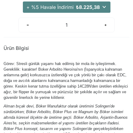
+ %5 Havale İndirimi
₺8.225,38
Ürün Bilgisi
Görev: Stresli günlük yaşamı hak edilmiş bir mola ile iyileştirmek.
Gereklilik: karakter! Boker Arbolito Heroína'nın (İspanyolca kahraman
anlamına gelir) korkusuzca üstlendiği ve çok yönlü bir çakı olarak EDC,
doğa ve avcılık alanlarını kahramanca harmanladığı kahramanca bir
görev. Keskin kenar tutma özelliğine sahip 14C28N'den üretilen etkileyici
ağız, bir flipper ile yumuşak ve pürüzsüz bir şekilde açılır ve sağlam ve
güvenilir linerlock ile yerine kilitlenir.
Alman bıçak devi, Böker Manufaktur olarak üretimini Solingen'de
sürdürürken; Böker Arbolito, Böker Plus ve Magnum by Böker isimleri
altında küresel ölçekte de üretime geçti. Böker Arbolito, Arjantin-Buenos
Aires'te, seçkin malzemelerden el yapımı üretilen bıçakların ifadesi.
Böker Plus konsept, tasarım ve yapımı Solingen'de gerçekleştirilirken