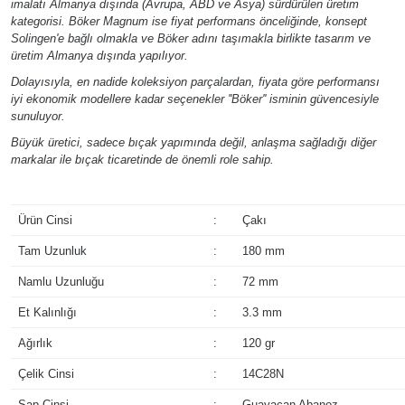
imalatı Almanya dışında (Avrupa, ABD ve Asya) sürdürülen üretim
kategorisi. Böker Magnum ise fiyat performans önceliğinde, konsept
Solingen'e bağlı olmakla ve Böker adını taşımakla birlikte tasarım ve
üretim Almanya dışında yapılıyor.
Dolayısıyla, en nadide koleksiyon parçalardan, fiyata göre performansı
iyi ekonomik modellere kadar seçenekler ''Böker'' isminin güvencesiyle
sunuluyor.
Büyük üretici, sadece bıçak yapımında değil, anlaşma sağladığı diğer
markalar ile bıçak ticaretinde de önemli role sahip.
Ürün Cinsi
:
Çakı
Tam Uzunluk
:
180 mm
Namlu Uzunluğu
:
72 mm
Et Kalınlığı
:
3.3 mm
Ağırlık
:
120 gr
Çelik Cinsi
:
14C28N
Sap Cinsi
:
Guayacan Abanoz