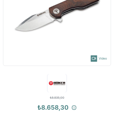
Video
₺8.835,00
₺8.658,30