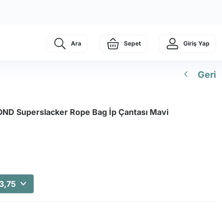
Ara
Sepet
Giriş Yap
Geri
D Superslacker Rope Bag İp Çantası Mavi
3,75