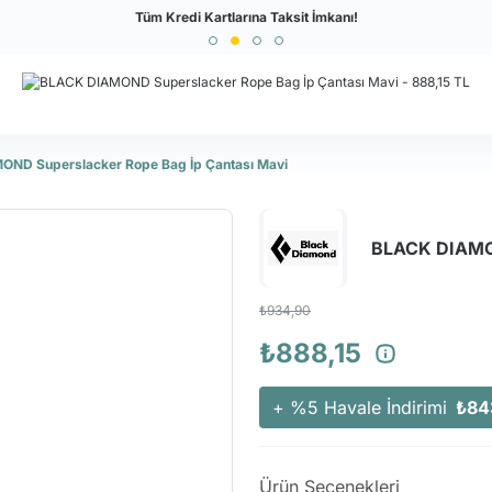
Türkiye'nin En Büyük Outdoor Sitesi
Tüm Kredi Kartlarına Taksit İmkanı!
ND Superslacker Rope Bag İp Çantası Mavi
BLACK DIAMON
₺934,90
₺888,15
+ %5 Havale İndirimi
₺84
Ürün Seçenekleri