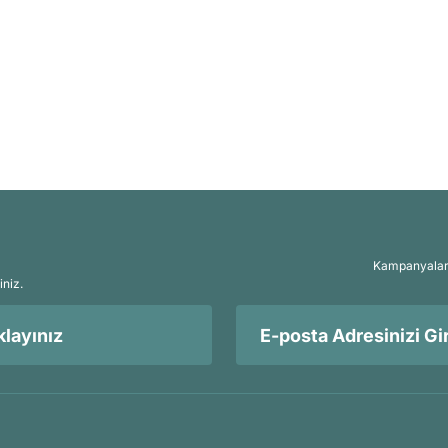
Kampanyalar, 
iniz.
layınız