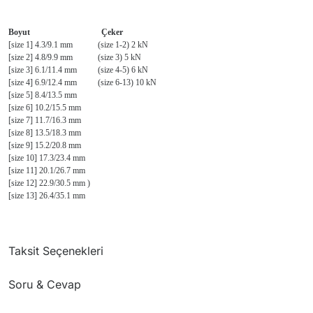
Boyut
Çeker
[size 1] 4.3/9.1 mm (size 1-2) 2 kN
[size 2] 4.8/9.9 mm (size 3) 5 kN
[size 3] 6.1/11.4 mm (size 4-5) 6 kN
[size 4] 6.9/12.4 mm (size 6-13) 10 kN
[size 5] 8.4/13.5 mm
[size 6] 10.2/15.5 mm
[size 7] 11.7/16.3 mm
[size 8] 13.5/18.3 mm
[size 9] 15.2/20.8 mm
[size 10] 17.3/23.4 mm
[size 11] 20.1/26.7 mm
[size 12] 22.9/30.5 mm )
[size 13] 26.4/35.1 mm
Taksit Seçenekleri
Soru & Cevap