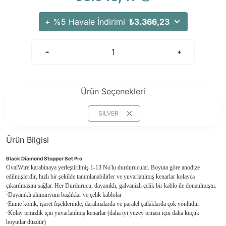
Arama Kurtarma Dronları
+ %5 Havale İndirimi
₺3.366,23
Arama Kurtarma Termal Kameraları
Arama Kurtarma Solunum Ekipmanları
Arama Kurtarma Sistemleri
Arama Kurtarma Bug Out Bag
Arama Kurtarma Eğitim Mankenleri
Ürün Seçenekleri
Arama Kurtarma Merdiveni
SILVER
Arama Kurtarma İniş ve Emniyet Aletleri
Arama Kurtarma Kiti
Ürün Bilgisi
Arama Kurtarma El Tipi Gpsler
Black Diamond Stopper Set Pro
Arama Kurtarma Uydu İletişim Cihazları
OvalWire karabinaya yerleştirilmiş 1-13 No'lu durdurucular. Boyuta göre anodize
edilmişlerdir, hızlı bir şekilde tanımlanabilirler ve yuvarlatılmış kenarlar kolayca
çıkarılmasını sağlar. Her Durdurucu, dayanıklı, galvanizli çelik bir kablo ile donatılmıştır.
·
Dayanıklı alüminyum başlıklar ve çelik kablolar
·
Enine konik, işaret fişeklerinde, daralmalarda ve paralel çatlaklarda çok yönlüdür
·
Kolay temizlik için yuvarlatılmış kenarlar (daha iyi yüzey teması için daha küçük
boyutlar düzdür)