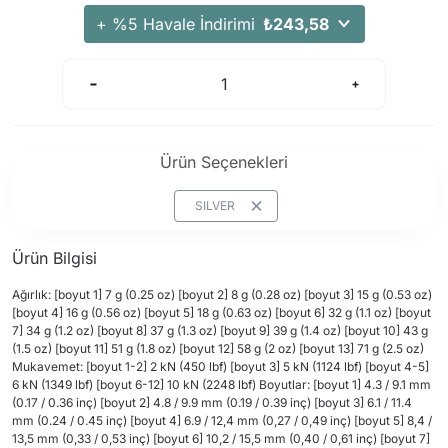
Arama Kurtarma Dronları
+ %5 Havale İndirimi
₺243,58
Arama Kurtarma Termal Kameraları
Arama Kurtarma Solunum Ekipmanları
Arama Kurtarma Sistemleri
Arama Kurtarma Bug Out Bag
Ürün Seçenekleri
Arama Kurtarma Eğitim Mankenleri
Arama Kurtarma Merdiveni
SILVER
Arama Kurtarma İniş ve Emniyet Aletleri
Ürün Bilgisi
Arama Kurtarma Kiti
Arama Kurtarma El Tipi Gpsler
Ağırlık: [boyut 1] 7 g (0.25 oz) [boyut 2] 8 g (0.28 oz) [boyut 3] 15 g (0.53 oz)
[boyut 4] 16 g (0.56 oz) [boyut 5] 18 g (0.63 oz) [boyut 6] 32 g (1.1 oz) [boyut
Arama Kurtarma Uydu İletişim Cihazları
7] 34 g (1.2 oz) [boyut 8] 37 g (1.3 oz) [boyut 9] 39 g (1.4 oz) [boyut 10] 43 g
(1.5 oz) [boyut 11] 51 g (1.8 oz) [boyut 12] 58 g (2 oz) [boyut 13] 71 g (2.5 oz)
Mukavemet: [boyut 1-2] 2 kN (450 lbf) [boyut 3] 5 kN (1124 lbf) [boyut 4-5]
6 kN (1349 lbf) [boyut 6-12] 10 kN (2248 lbf) Boyutlar: [boyut 1] 4.3 / 9.1 mm
(0.17 / 0.36 inç) [boyut 2] 4.8 / 9.9 mm (0.19 / 0.39 inç) [boyut 3] 6.1 / 11.4
mm (0.24 / 0.45 inç) [boyut 4] 6.9 / 12,4 mm (0,27 / 0,49 inç) [boyut 5] 8,4 /
13,5 mm (0,33 / 0,53 inç) [boyut 6] 10,2 / 15,5 mm (0,40 / 0,61 inç) [boyut 7]