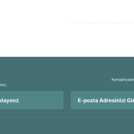
Kampanyalar, 
iniz.
layınız