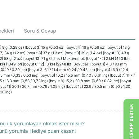
ekleri
Soru & Cevap
2] 8 g (0.28 oz) [boyut 3] 15 g (0.53 oz) [boyut 4] 16 g (0.56 oz) [boyut 5] 18 g
 7] 34 g (1.2 oz) [boyut 8] 37 g (1.3 oz) [boyut 9] 39 g (1.4 oz) [boyut 10] 43 g
 12] 58 g (2 oz) [boyut 13] 71 g (2.5 oz) Mukavemet: [boyut 1-2] 2 kN (450 lbf)
 kN (1349 lbf) [boyut 6-12] 10 kN (2248 lbf) Boyutlar: [boyut 1] 4.3 / 9.1 mm
(0.19 / 0.39 inç) [boyut 3] 6.1 / 11.4 mm (0.24 / 0.45 inç) [boyut 4] 6.9 / 12,4
5 mm (0,33 / 0,53 inç) [boyut 6] 10,2 / 15,5 mm (0,40 / 0,61 inç) [boyut 7] 11,7 /
5 / 18,3 mm (0,53 / 0,72 inç) [boyut 9] 15,2 / 20,8 mm (0,60 / 0,82 inç) [boyut
oyut 11] 20,1 / 26,7 mm (0.79 / 1.05 inç) [boyut 12] 22.9 / 30.5 mm (0.90 / 1.20
.38 inç)
rün hakkında henüz soru sorulmamış.
nü ilk yorumlayan olmak ister misin?
ünü yorumla Hediye puan kazan!
Soru Sor