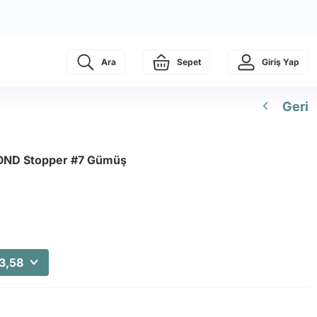
Ara
Sepet
Giriş Yap
Geri
ND Stopper #7 Gümüş
3,58