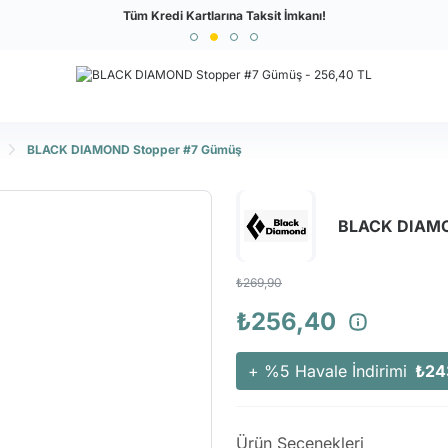
Türkiye'nin En Büyük Outdoor Sitesi
Tüm Kredi Kartlarına Taksit İmkanı!
BLACK DIAMOND Stopper #7 Gümüş
BLACK DIAMO
₺269,90
₺256,40
+ %5 Havale İndirimi
₺24
Ürün Seçenekleri