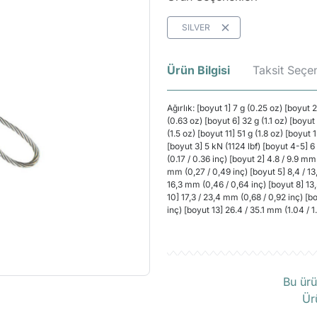
SILVER
Ürün Bilgisi
Taksit Seçen
Ağırlık: [boyut 1] 7 g (0.25 oz) [boyut 
(0.63 oz) [boyut 6] 32 g (1.1 oz) [boyut
(1.5 oz) [boyut 11] 51 g (1.8 oz) [boyut
[boyut 3] 5 kN (1124 lbf) [boyut 4-5] 6
(0.17 / 0.36 inç) [boyut 2] 4.8 / 9.9 mm 
mm (0,27 / 0,49 inç) [boyut 5] 8,4 / 13,
16,3 mm (0,46 / 0,64 inç) [boyut 8] 13,
10] 17,3 / 23,4 mm (0,68 / 0,92 inç) [b
inç) [boyut 13] 26.4 / 35.1 mm (1.04 / 1
Ü
Bu ürü
Ür