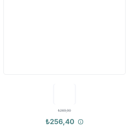
₺269,90
₺256,40