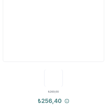
₺269,90
₺256,40