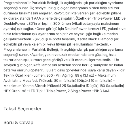
Programlanabilir Parlaklık Belleği, ilk açıldığında ışık parlaklığını ayarlama
seçeneği sunar. Üç seviyeli bir güç ölçer, bataryanın birden bitip sizi zor
durumda bırakmasını engeller. ReVolt, birlikte verilen şarj edilebilir pillere
ek olarak standart AAA pillerle de çalışabilir. Özellikler -TriplePower LED ve
DoublePower LED’in birleşimi, 300 lümen (Alkali bataryayla maksimum
ayarda) ışık sağlar. -Gece görüşü için DoublePower kırmızı LED, yakınlık ve
hızla tekrarlanan ışık ayarlarına sahiptir ve beyaz ışığa bağlı kalmadan
çalışabilmektedir. -Şık, düşük-profil tasarımı, 3 adet Black Diamond şarj
edilebilir pil veya kalem pil veya lityum pil ile kullanılabilmektedir. -
Programlanabilir Parlaklık Belleği, ilk açıldığında ışık parlaklığını ayarlama
seçeneği sunar. -Ayarlar, yakın ve uzak modlarında tam güç, loş, hızla
tekrarlanan ışık, kırmızı gece görüşü ve kilit modunu içermektedir. - Üç
seviyeli güç ölçer, kafa lambasını açtıktan sonra her üç saniyede bir kalan
batarya ömrünü gösterir. -Su altı dalış görevlerinde, suya karşı dayanıklıdır.
Teknik Özellikler -Lümen: 300 -Pilli Ağırlığı: 89 g (3.1 oz) - Maksimum
Aydınlatma Mesafesi: [Yüksek] 80 m (alkalin) [Düşük] 10 m (alkalin) -
Maksimum Yanma Süresi: [Yüksek] 25 Sa.(alkalin) [Düşük] 180 Sa.(alkalin)
-IPX Oranı: x8 -LED Tipi: 1 TriplePower, 2 SinglePower -Pil: 3 AAA
Taksit Seçenekleri
Soru & Cevap