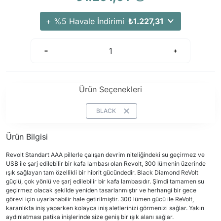
Arama Kurtarma Dronları
+ %5 Havale İndirimi
₺1.227,31
Arama Kurtarma Termal Kameraları
Arama Kurtarma Solunum Ekipmanları
Arama Kurtarma Sistemleri
Arama Kurtarma Bug Out Bag
Arama Kurtarma Eğitim Mankenleri
Ürün Seçenekleri
Arama Kurtarma Merdiveni
BLACK
Arama Kurtarma İniş ve Emniyet Aletleri
Arama Kurtarma Kiti
Ürün Bilgisi
Arama Kurtarma El Tipi Gpsler
Revolt Standart AAA pillerle çalışan devrim niteliğindeki su geçirmez ve
Arama Kurtarma Uydu İletişim Cihazları
USB ile şarj edilebilir bir kafa lambası olan Revolt, 300 lümenin üzerinde
ışık sağlayan tam özellikli bir hibrit gücündedir. Black Diamond ReVolt
güçlü, çok yönlü ve şarj edilebilir bir kafa lambasıdır. Şimdi tamamen su
geçirmez olacak şekilde yeniden tasarlanmıştır ve herhangi bir gece
görevi için uyarlanabilir hale getirilmiştir. 300 lümen gücü ile ReVolt,
karanlıkta iniş yaparken kolayca iniş aletlerinizi görmenizi sağlar. Yakın
aydınlatması patika inişlerinde size geniş bir ışık alanı sağlar.