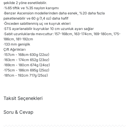
şekilde 2 yöne esnetilebilir.
·
%65 tiftik ve %35 naylon karışımı
·
Benzer Ascension modellerinden daha esnek, %20 daha fazla
paketlenebilir ve 60 g (1,4 oz) daha hafif
·
Önceden sabitlenmiş uç ve kuyruk ekleri
·
STS ayarlanabilir kuyruklar 10 cm uzunluk ayarı sağlar
·
Sabit uzunluklarda mevcuttur: 157-168cm, 163-174cm, 169-180cm, 175-
186cm, 181-192cm
·
133 mm genişlik
Çift Ağırlıkları
·
157cm - 168cm 630g (22oz)
·
163cm - 174cm 652g (23oz)
·
169cm - 180cm 674g (24oz)
·
175cm - 186cm 695g (25oz)
·
181cm - 192cm 717g (25oz)
Taksit Seçenekleri
Soru & Cevap