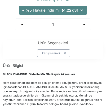
+ %5 Havale İndirimi
₺1.227,31
Ürün Seçenekleri
karışık-renkli
Ürün Bilgisi
BLACK DIAMOND Glidelite Mix Sts Kayak Aksesuarı
Hem paketlenebilme hem de çekişin önemli olduğu zorlu arazilerde kayak
için tasarlanan BLACK DIAMOND Glidelite Mix STS, yeniden tasarlanmış
ucu ve kuyruk bağlantısı ile sunulur. Bu sayede ayarlanabilir olmasının yanı
sıra, sırt askısı gerdirilerek mükemmel bir şekilde oturur. Mohair ve
naylonun ideal karışımı sayesinde, zorlu arazilerde mutlak özgürlük hissini
yaşatır. Yenilenen kuyruk tasarımı pek çok board şekline uyabilecek