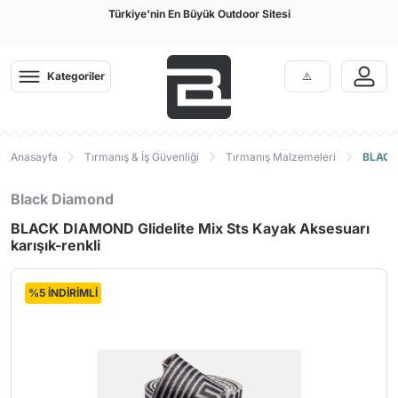
Türkiye'nin En Büyük Outdoor Sitesi
Kategoriler
Anasayfa
Tırmanış & İş Güvenliği
Tırmanış Malzemeleri
BLACK 
Black Diamond
BLACK DIAMOND Glidelite Mix Sts Kayak Aksesuarı
karışık-renkli
%5 İNDİRİMLİ