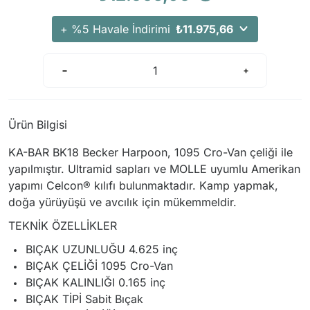
Arama Kurtarma Dronları
+ %5 Havale İndirimi
₺11.975,66
Arama Kurtarma Termal Kameraları
Arama Kurtarma Solunum Ekipmanları
Arama Kurtarma Sistemleri
Arama Kurtarma Bug Out Bag
Arama Kurtarma Eğitim Mankenleri
Ürün Bilgisi
Arama Kurtarma Merdiveni
KA-BAR BK18 Becker Harpoon, 1095 Cro-Van çeliği ile
Arama Kurtarma İniş ve Emniyet Aletleri
yapılmıştır. Ultramid sapları ve MOLLE uyumlu Amerikan
Arama Kurtarma Kiti
yapımı Celcon® kılıfı bulunmaktadır. Kamp yapmak,
doğa yürüyüşü ve avcılık için mükemmeldir.
Arama Kurtarma El Tipi Gpsler
TEKNİK ÖZELLİKLER
Arama Kurtarma Uydu İletişim Cihazları
BIÇAK UZUNLUĞU 4.625 inç
BIÇAK ÇELİĞİ 1095 Cro-Van
BIÇAK KALINLIĞI 0.165 inç
BIÇAK TİPİ Sabit Bıçak