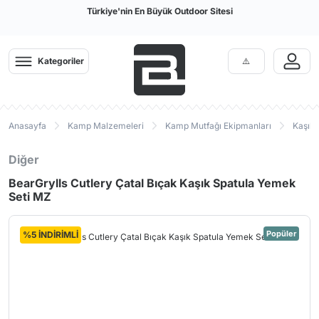
Türkiye'nin En Büyük Outdoor Sitesi
Kategoriler
Anasayfa
Kamp Malzemeleri
Kamp Mutfağı Ekipmanları
Kaşık 
Diğer
BearGrylls Cutlery Çatal Bıçak Kaşık Spatula Yemek
Seti MZ
Popüler
%5 İNDİRİMLİ