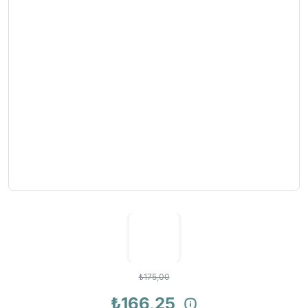
₺175,00
₺166,25