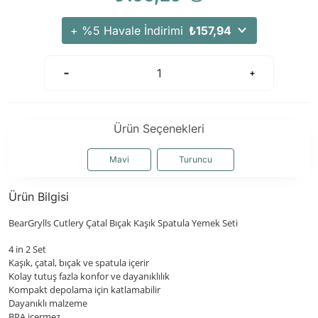
+ %5 Havale İndirimi
₺157,94
Ürün Seçenekleri
Mavi
Turuncu
Ürün Bilgisi
BearGrylls Cutlery Çatal Bıçak Kaşık Spatula Yemek Seti
4 in 2 Set
Kaşık, çatal, bıçak ve spatula içerir
Kolay tutuş fazla konfor ve dayanıklılık
Kompakt depolama için katlamabilir
Dayanıklı malzeme
BPA içermez