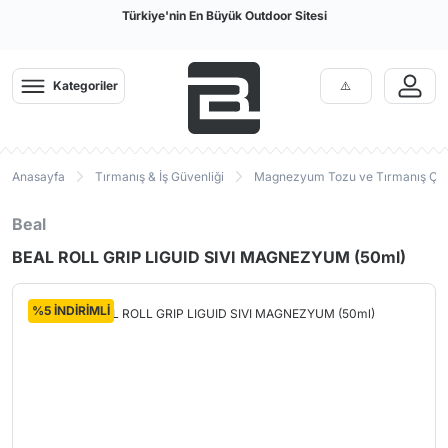
Türkiye'nin En Büyük Outdoor Sitesi
Kategoriler
Anasayfa
Tırmanış & İş Güvenliği
Magnezyum Tozu ve Tırmanış Çan
Beal
BEAL ROLL GRIP LIGUID SIVI MAGNEZYUM (50ml)
%5 İNDİRİMLİ