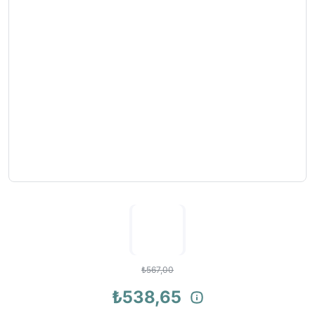
₺567,00
₺538,65