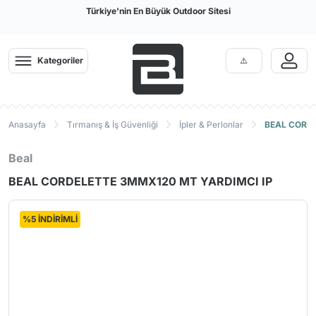
Türkiye'nin En Büyük Outdoor Sitesi
Kategoriler
Anasayfa
Tırmanış & İş Güvenliği
İpler & Perlonlar
BEAL CORDE
Beal
BEAL CORDELETTE 3MMX120 MT YARDIMCI IP
%5 İNDİRİMLİ