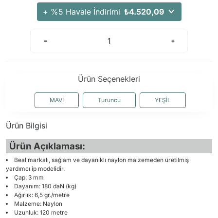
+ %5 Havale İndirimi
₺4.520,09
Ürün Seçenekleri
MAVİ
Turuncu
YEŞİL
Ürün Bilgisi
Ürün Açıklaması:
Beal markalı, sağlam ve dayanıklı naylon malzemeden üretilmiş
yardımcı ip modelidir.
Çap: 3 mm
Dayanım: 180 daN (kg)
Ağırlık: 6,5 gr./metre
Malzeme: Naylon
Uzunluk: 120 metre