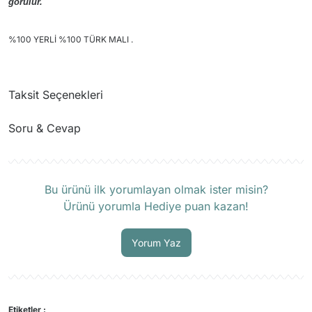
görülür.
%100 YERLİ %100 TÜRK MALI .
Taksit Seçenekleri
Soru & Cevap
Ürün hakkında henüz soru sorulmamış.
Bu ürünü ilk yorumlayan olmak ister misin?
Ürünü yorumla Hediye puan kazan!
Soru Sor
Yorum Yaz
Etiketler :