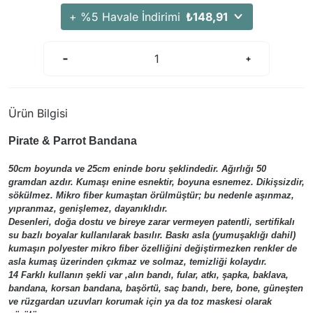
Arama Kurtarma Dronları
+ %5 Havale İndirimi
₺148,91
Arama Kurtarma Termal Kameraları
Arama Kurtarma Solunum Ekipmanları
Arama Kurtarma Sistemleri
Arama Kurtarma Bug Out Bag
Ürün Bilgisi
Arama Kurtarma Eğitim Mankenleri
Pirate & Parrot Bandana
Arama Kurtarma Merdiveni
Arama Kurtarma İniş ve Emniyet Aletleri
50cm boyunda ve 25cm eninde boru şeklindedir. Ağırlığı 50
gramdan azdır. Kumaşı enine esnektir, boyuna esnemez. Dikişsizdir,
Arama Kurtarma Kiti
sökülmez. Mikro fiber kumaştan örülmüştür; bu nedenle aşınmaz,
Arama Kurtarma El Tipi Gpsler
yıpranmaz, genişlemez, dayanıklıdır.
Desenleri, doğa dostu ve bireye zarar vermeyen patentli, sertifikalı
Arama Kurtarma Uydu İletişim Cihazları
su bazlı boyalar kullanılarak basılır. Baskı asla (yumuşaklığı dahil)
kumaşın polyester mikro fiber özelliğini değiştirmezken renkler de
asla kumaş üzerinden çıkmaz ve solmaz, temizliği kolaydır.
14 Farklı kullanın şekli var ,alın bandı, fular, atkı, şapka, baklava,
bandana, korsan bandana, başörtü, saç bandı, bere, bone, güneşten
ve rüzgardan uzuvları korumak için ya da toz maskesi olarak