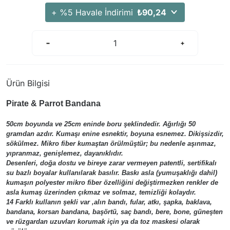
Arama Kurtarma Dronları
+ %5 Havale İndirimi
₺90,24
Arama Kurtarma Termal Kameraları
Arama Kurtarma Solunum Ekipmanları
Arama Kurtarma Sistemleri
Arama Kurtarma Bug Out Bag
Ürün Bilgisi
Arama Kurtarma Eğitim Mankenleri
Pirate & Parrot Bandana
Arama Kurtarma Merdiveni
Arama Kurtarma İniş ve Emniyet Aletleri
50cm boyunda ve 25cm eninde boru şeklindedir. Ağırlığı 50
gramdan azdır. Kumaşı enine esnektir, boyuna esnemez. Dikişsizdir,
Arama Kurtarma Kiti
sökülmez. Mikro fiber kumaştan örülmüştür; bu nedenle aşınmaz,
Arama Kurtarma El Tipi Gpsler
yıpranmaz, genişlemez, dayanıklıdır.
Desenleri, doğa dostu ve bireye zarar vermeyen patentli, sertifikalı
Arama Kurtarma Uydu İletişim Cihazları
su bazlı boyalar kullanılarak basılır. Baskı asla (yumuşaklığı dahil)
kumaşın polyester mikro fiber özelliğini değiştirmezken renkler de
asla kumaş üzerinden çıkmaz ve solmaz, temizliği kolaydır.
14 Farklı kullanın şekli var ,alın bandı, fular, atkı, şapka, baklava,
bandana, korsan bandana, başörtü, saç bandı, bere, bone, güneşten
ve rüzgardan uzuvları korumak için ya da toz maskesi olarak