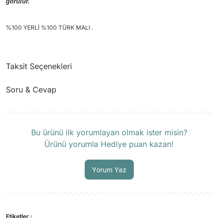
görülür.
%100 YERLİ %100 TÜRK MALI .
Taksit Seçenekleri
Soru & Cevap
Ürün hakkında henüz soru sorulmamış.
Bu ürünü ilk yorumlayan olmak ister misin?
Ürünü yorumla Hediye puan kazan!
Soru Sor
Yorum Yaz
Etiketler :