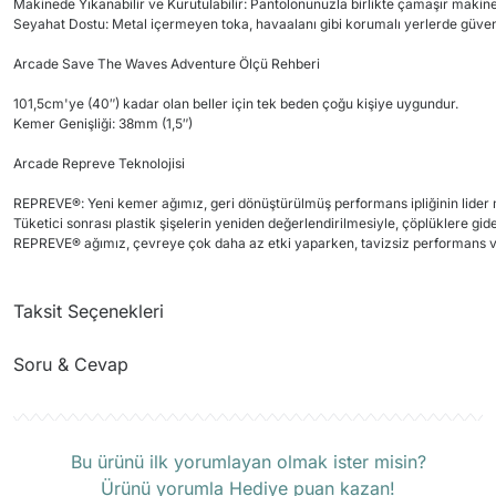
Makinede Yıkanabilir ve Kurutulabilir: Pantolonunuzla birlikte çamaşır makine
Seyahat Dostu: Metal içermeyen toka, havaalanı gibi korumalı yerlerde güvenliğ
Arcade Save The Waves Adventure Ölçü Rehberi
101,5cm'ye (40″) kadar olan beller için tek beden çoğu kişiye uygundur.
Kemer Genişliği: 38mm (1,5″)
Arcade Repreve Teknolojisi
REPREVE®: Yeni kemer ağımız, geri dönüştürülmüş performans ipliğinin lide
Tüketici sonrası plastik şişelerin yeniden değerlendirilmesiyle, çöplüklere gidec
REPREVE® ağımız, çevreye çok daha az etki yaparken, tavizsiz performans ve d
Taksit Seçenekleri
Soru & Cevap
Ürün hakkında henüz soru sorulmamış.
Bu ürünü ilk yorumlayan olmak ister misin?
Ürünü yorumla Hediye puan kazan!