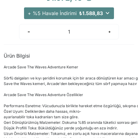
Arama Kurtarma Dronları
+ %5 Havale İndirimi
₺1.588,83
Arama Kurtarma Termal Kameraları
Arama Kurtarma Solunum Ekipmanları
Arama Kurtarma Sistemleri
Arama Kurtarma Bug Out Bag
Arama Kurtarma Eğitim Mankenleri
Ürün Bilgisi
Arama Kurtarma Merdiveni
Arcade Save The Waves Adventure Kemer
Arama Kurtarma İniş ve Emniyet Aletleri
Sörfü dalgaları ve kıyı şeridini korumak için bir araca dönüştüren kar amac
Arama Kurtarma Kiti
Save the Waves kemeri, Arcade'den bekleyeceğiniz tüm sörf yapmaya hazır perf
Arama Kurtarma El Tipi Gpsler
Arcade Save The Waves Adventure Özellikler
Arama Kurtarma Uydu İletişim Cihazları
Performans Esnetme: Vücudunuzla birlikte hareket etme özgürlüğü, sıkışma ol
Özel Uyum: Deliklerden daha hassas, mikro-
ayarlanabilir toka kadranları tam size göre.
Geri Dönüştürülmüş Malzemeler: Dokuma %85 oranında tüketici sonrası geri 
Düşük Profilli Toka: Büküldüğünüz yerde yoğunluğu en aza indirir.
Uzun Ömürlü Malzemeler: Tokamız, en zorlu açık hava maceralarına dayanacak 