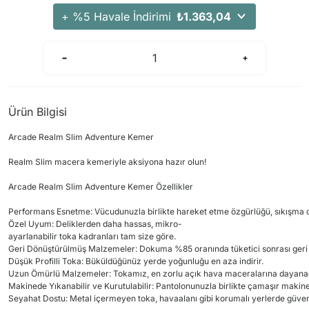
Arama Kurtarma Dronları
+ %5 Havale İndirimi
₺1.363,04
Arama Kurtarma Termal Kameraları
Arama Kurtarma Solunum Ekipmanları
Arama Kurtarma Sistemleri
Arama Kurtarma Bug Out Bag
Ürün Bilgisi
Arama Kurtarma Eğitim Mankenleri
Arcade Realm Slim Adventure Kemer
Arama Kurtarma Merdiveni
Arama Kurtarma İniş ve Emniyet Aletleri
Realm Slim macera kemeriyle aksiyona hazır olun!
Arama Kurtarma Kiti
Arcade Realm Slim Adventure Kemer Özellikler
Arama Kurtarma El Tipi Gpsler
Performans Esnetme: Vücudunuzla birlikte hareket etme özgürlüğü, sıkışma ol
Özel Uyum: Deliklerden daha hassas, mikro-
Arama Kurtarma Uydu İletişim Cihazları
ayarlanabilir toka kadranları tam size göre.
Geri Dönüştürülmüş Malzemeler: Dokuma %85 oranında tüketici sonrası geri 
Düşük Profilli Toka: Büküldüğünüz yerde yoğunluğu en aza indirir.
Uzun Ömürlü Malzemeler: Tokamız, en zorlu açık hava maceralarına dayanacak 
Makinede Yıkanabilir ve Kurutulabilir: Pantolonunuzla birlikte çamaşır makine
Seyahat Dostu: Metal içermeyen toka, havaalanı gibi korumalı yerlerde güvenliğ