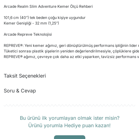
Arcade Realm Slim Adventure Kemer Ölçü Rehberi
101,6 cm (40″) tek beden çoğu kişiye uygundur
Kemer Genişliği - 32 mm (1,25″)
Arcade Repreve Teknolojisi
REPREVE®: Yeni kemer ağımız, geri dönüştürülmüş performans ipliğinin lide
Tüketici sonrası plastik şişelerin yeniden değerlendirilmesiyle, çöplüklere gidec
REPREVE® ağımız, çevreye çok daha az etki yaparken, tavizsiz performans ve d
Taksit Seçenekleri
Soru & Cevap
Ürün hakkında henüz soru sorulmamış.
Bu ürünü ilk yorumlayan olmak ister misin?
Ürünü yorumla Hediye puan kazan!
Soru Sor