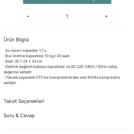
Arama Kurtarma Dronları
Arama Kurtarma Termal Kameraları
Arama Kurtarma Solunum Ekipmanları
Arama Kurtarma Sistemleri
Ürün Bilgisi
Arama Kurtarma Bug Out Bag
· Su rezerv kapasite: 1.7 L
Arama Kurtarma Eğitim Mankenleri
· Buz üretme kapasitesi: 10 kg / 24 saat
Arama Kurtarma Merdiveni
· Ebat: 35 x 24 x 33 cm
· Elektrik bağlantı kablosu topraklıdır ve AC 220-240V / 50Hz voltaj
Arama Kurtarma İniş ve Emniyet Aletleri
değerine sahiptir
· Yüksek kapasiteli CFC’siz kompresörlerden olan R134a kompresöre
Arama Kurtarma Kiti
sahiptir
Arama Kurtarma El Tipi Gpsler
Arama Kurtarma Uydu İletişim Cihazları
Taksit Seçenekleri
Soru & Cevap