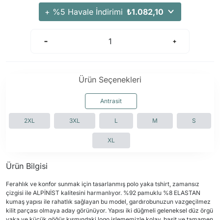
Arama Kurtarma Dronları
+ %5 Havale İndirimi
₺1.082,10
Arama Kurtarma Termal Kameraları
Arama Kurtarma Solunum Ekipmanları
Arama Kurtarma Sistemleri
Arama Kurtarma Bug Out Bag
Ürün Seçenekleri
Arama Kurtarma Eğitim Mankenleri
Arama Kurtarma Merdiveni
Antrasit
Arama Kurtarma İniş ve Emniyet Aletleri
2XL
3XL
L
M
S
Arama Kurtarma Kiti
XL
Arama Kurtarma El Tipi Gpsler
Arama Kurtarma Uydu İletişim Cihazları
Ürün Bilgisi
Ferahlık ve konfor sunmak için tasarlanmış polo yaka tshirt, zamansız
çizgisi ile ALPİNİST kalitesini harmanlıyor. %92 pamuklu %8 ELASTAN
kumaş yapısı ile rahatlık sağlayan bu model, gardırobunuzun vazgeçilmez
kilit parçası olmaya aday görünüyor. Yapısı iki düğmeli geleneksel düz örgü
yaka ve küçük göğüs kısmındaki logo işlememizle kolay, basit ve tamamen