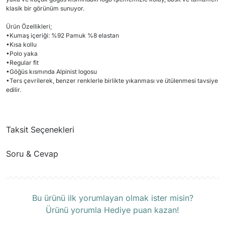
klasik bir görünüm sunuyor.
Ürün Özellikleri;
•
Kumaş içeriği: %92 Pamuk %8 elastan
•
Kısa kollu
•
Polo yaka
•
Regular fit
•
Göğüs kısmında Alpinist logosu
•
Ters çevrilerek, benzer renklerle birlikte yıkanması ve ütülenmesi tavsiye
edilir.
Taksit Seçenekleri
Soru & Cevap
Ürün hakkında henüz soru sorulmamış.
Bu ürünü ilk yorumlayan olmak ister misin?
Ürünü yorumla Hediye puan kazan!
Soru Sor