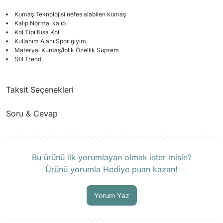
Kumaş Teknolojisi nefes alabilen kumaş
Kalıp Normal kalıp
Kol Tipi Kısa Kol
Kullanım Alanı Spor giyim
Materyal Kumaş/İplik Özellik Süprem
Stil Trend
Taksit Seçenekleri
Soru & Cevap
Ürün hakkında henüz soru sorulmamış.
Bu ürünü ilk yorumlayan olmak ister misin?
Ürünü yorumla Hediye puan kazan!
Soru Sor
Yorum Yaz