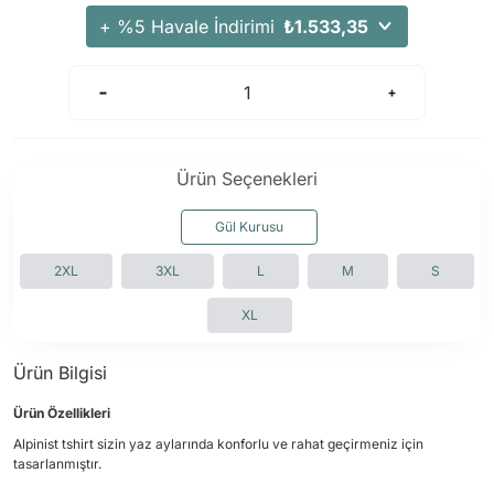
Arama Kurtarma Dronları
+ %5 Havale İndirimi
₺1.533,35
Arama Kurtarma Termal Kameraları
Arama Kurtarma Solunum Ekipmanları
Arama Kurtarma Sistemleri
Arama Kurtarma Bug Out Bag
Ürün Seçenekleri
Arama Kurtarma Eğitim Mankenleri
Arama Kurtarma Merdiveni
Gül Kurusu
Arama Kurtarma İniş ve Emniyet Aletleri
2XL
3XL
L
M
S
Arama Kurtarma Kiti
XL
Arama Kurtarma El Tipi Gpsler
Arama Kurtarma Uydu İletişim Cihazları
Ürün Bilgisi
Ürün Özellikleri
Alpinist tshirt sizin yaz aylarında konforlu ve rahat geçirmeniz için
tasarlanmıştır.