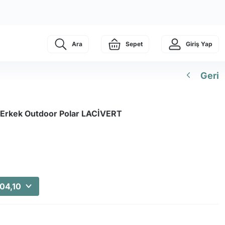
Ara
Sepet
Giriş Yap
Geri
t Erkek Outdoor Polar LACİVERT
804,10