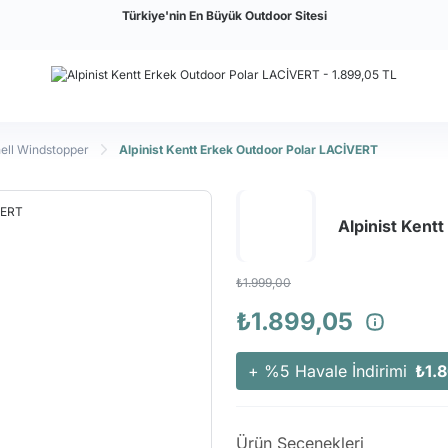
Türkiye'nin En Büyük Outdoor Sitesi
hell Windstopper
Alpinist Kentt Erkek Outdoor Polar LACİVERT
Alpinist Kent
₺1.999,00
₺1.899,05
+ %5 Havale İndirimi
₺1.
Ürün Seçenekleri