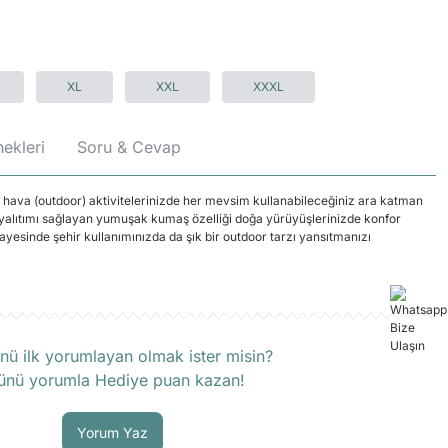
XL
XXL
XXXL
ekleri
Soru & Cevap
ık hava (outdoor) aktivitelerinizde her mevsim kullanabileceğiniz ara katman
ısı yalıtımı sağlayan yumuşak kumaş özelliği doğa yürüyüşlerinizde konfor
ayesinde şehir kullanımınızda da şık bir outdoor tarzı yansıtmanızı
rün hakkında henüz soru sorulmamış.
nü ilk yorumlayan olmak ister misin?
ünü yorumla Hediye puan kazan!
Soru Sor
Yorum Yaz