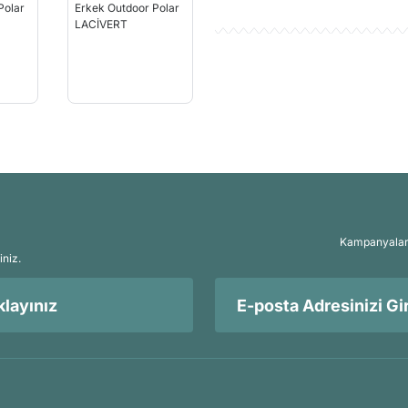
Kampanyalar, 
iniz.
layınız