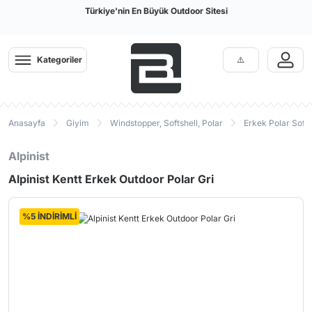
Türkiye'nin En Büyük Outdoor Sitesi
Kategoriler
Anasayfa
Giyim
Windstopper, Softshell, Polar
Erkek Polar Soft
Alpinist
Alpinist Kentt Erkek Outdoor Polar Gri
%5 İNDİRİMLİ