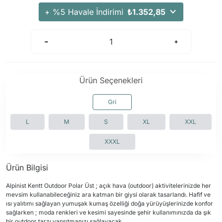
+ %5 Havale İndirimi
₺1.352,85
Ürün Seçenekleri
Gri
L
M
S
XL
XXL
XXXL
Ürün Bilgisi
Alpinist Kentt Outdoor Polar Üst ; açık hava (outdoor) aktivitelerinizde her
mevsim kullanabileceğiniz ara katman bir giysi olarak tasarlandı. Hafif ve
ısı yalıtımı sağlayan yumuşak kumaş özelliği doğa yürüyüşlerinizde konfor
sağlarken ; moda renkleri ve kesimi sayesinde şehir kullanımınızda da şık
bir outdoor tarzı yansıtmanızı sağlayacak.