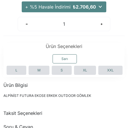
+ %5 Havale İndirimi
₺2.706,60
Ürün Seçenekleri
Sarı
L
M
S
XL
XXL
Ürün Bilgisi
ALPİNİST FUTURA EKOSE ERKEK OUTDOOR GÖMLEK
Taksit Seçenekleri
Soru & Cevap