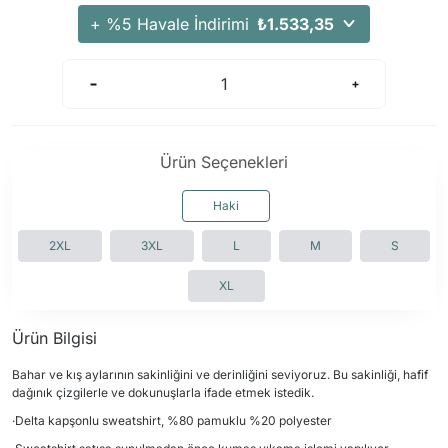
Arama Kurtarma Dronları
+ %5 Havale İndirimi
₺1.533,35
Arama Kurtarma Termal Kameraları
Arama Kurtarma Solunum Ekipmanları
Arama Kurtarma Sistemleri
Arama Kurtarma Bug Out Bag
Ürün Seçenekleri
Arama Kurtarma Eğitim Mankenleri
Arama Kurtarma Merdiveni
Haki
Arama Kurtarma İniş ve Emniyet Aletleri
2XL
3XL
L
M
S
Arama Kurtarma Kiti
XL
Arama Kurtarma El Tipi Gpsler
Arama Kurtarma Uydu İletişim Cihazları
Ürün Bilgisi
Bahar ve kış aylarının sakinliğini ve derinliğini seviyoruz. Bu sakinliği, hafif
dağınık çizgilerle ve dokunuşlarla ifade etmek istedik.
·Delta kapşonlu sweatshirt, %80 pamuklu %20 polyester