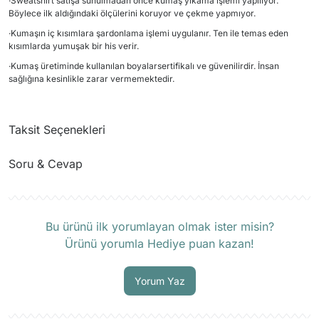
·Sweatshirt satışa sunulmadan önce kumaş yıkama işlemi yapılıyor.
Böylece ilk aldığındaki ölçülerini koruyor ve çekme yapmıyor.
·Kumaşın iç kısımlara şardonlama işlemi uygulanır. Ten ile temas eden
kısımlarda yumuşak bir his verir.
·Kumaş üretiminde kullanılan boyalarsertifikalı ve güvenilirdir. İnsan
sağlığına kesinlikle zarar vermemektedir.
Taksit Seçenekleri
Soru & Cevap
Ürün hakkında henüz soru sorulmamış.
Bu ürünü ilk yorumlayan olmak ister misin?
Ürünü yorumla Hediye puan kazan!
Soru Sor
Yorum Yaz