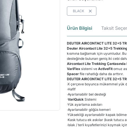
BLACK
Ürün Bilgisi
Taksit Seçen
DEUTER AIRCONTACT LITE 32+5 T
Deuter Aircontact Lite 32+5 Trekking
kısmına bağlamak için uyumludur. Bu ç
desteğinde bulunan geniş iki cebi daha
Aircontact Lite Trekking Çantasında
VariFlex
sistemi ve
ActiveFit
omuz ask
Spacer
file rahatlığı daha da arttırır.
DEUTER AIRCONTACT LITE 32+5 TR
·
X çerçeve boyunca mükemmel yük da
·
Hafif
·
Ayarlanabilir bel desteği
·
VariQuick
Sistemi
·
Yük ayarlama askıları
·
Ayarlanabilir göğüs kemeri
·
Yüksekliği ayarlanabilir kapak bölme
·
Kask tutucu ek askılar (kask tutucu 
·
Islak / terli kıyafetlerinizi koymak içi