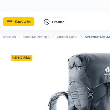
Kategoriler
Fırsatlar
Anasayfa
Kamp Malzemeleri
Outdoor Çanta
Aircontact Lite 3
%5 İNDİRİMLİ