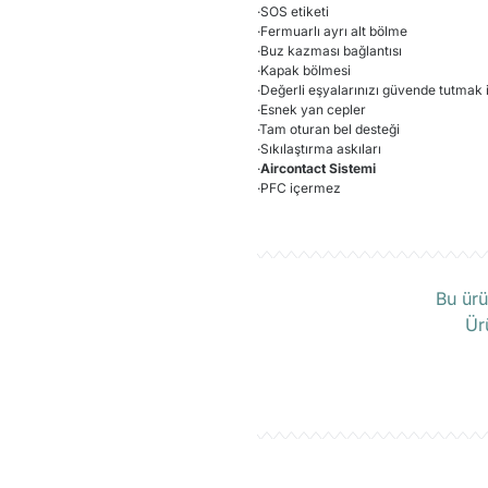
·
SOS etiketi
·
Fermuarlı ayrı alt bölme
·
Buz kazması bağlantısı
·
Kapak bölmesi
·
Değerli eşyalarınızı güvende tutmak 
·
Esnek yan cepler
·
Tam oturan bel desteği
·
Sıkılaştırma askıları
·
Aircontact Sistemi
·
PFC içermez
Ü
Bu ürü
Ür