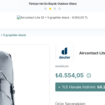
Türkiye'nin En Büyük Outdoor Sitesi
Tüm Kredi Kartlarına Taksit İmkanı!
2 + 5 graphite-black
Aircontact Lit
₺6.899,00
₺6.554,05
+ %5 Havale İndirimi
₺6.
Ürün Seçenekleri