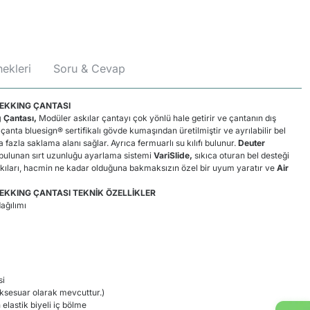
ekleri
Soru & Cevap
REKKING ÇANTASI
 Çantası,
Modüler askılar çantayı çok yönlü hale getirir ve çantanın dış
anta bluesign® sertifikalı gövde kumaşından üretilmiştir ve ayrılabilir bel
 fazla saklama alanı sağlar. Ayrıca fermuarlı su kılıfı bulunur.
Deuter
bulunan sırt uzunluğu ayarlama sistemi
VariSlide,
sıkıca oturan bel desteği
ıları, hacmin ne kadar olduğuna bakmaksızın özel bir uyum yaratır ve
Air
EKKING ÇANTASI TEKNİK ÖZELLİKLER
ğılımı
si
aksesuar olarak mevcuttur.)
n elastik biyeli iç bölme