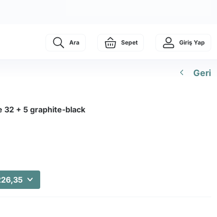
Ara
Sepet
Giriş Yap
Geri
e 32 + 5 graphite-black
226,35