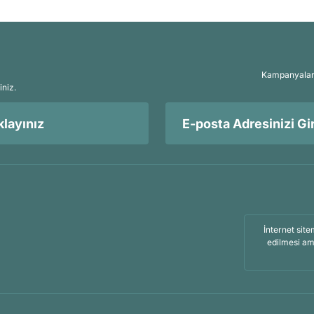
Kampanyalar, 
iniz.
layınız
İnternet site
edilmesi am