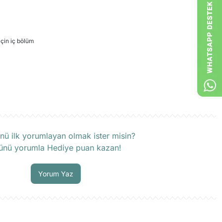
için iç bölüm
rün hakkında henüz soru sorulmamış.
nü ilk yorumlayan olmak ister misin?
ünü yorumla Hediye puan kazan!
Soru Sor
Yorum Yaz