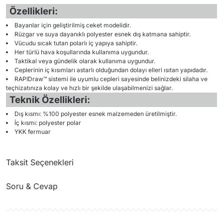
Özellikleri:
Bayanlar için geliştirilmiş ceket modelidir.
Rüzgar ve suya dayanıklı polyester esnek dış katmana sahiptir.
Vücudu sıcak tutan polarlı iç yapıya sahiptir.
Her türlü hava koşullarında kullanıma uygundur.
Taktikal veya gündelik olarak kullanıma uygundur.
Ceplerinin iç kısımları astarlı olduğundan dolayı elleri ısıtan yapıdadır.
RAPIDraw™ sistemi ile uyumlu cepleri sayesinde belinizdeki silaha ve
teçhizatınıza kolay ve hızlı bir şekilde ulaşabilmenizi sağlar.
Teknik Özellikleri:
Dış kısmı: %100 polyester esnek malzemeden üretilmiştir.
İç kısmı: polyester polar
YKK fermuar
Taksit Seçenekleri
Soru & Cevap
Ürün hakkında henüz soru sorulmamış.