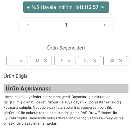
+ %5 Havale İndirimi
₺11.115,57
Ürün Seçenekleri
L
M
S
XL
XS
Ürün Bilgisi
Ürün Açıklaması:
Hantal taktik kıyafetlerinin zamanı geçti. Bayanlar için dikkatlice
geliştirilmiş olan bu ceket, rüzgar ve suya dayanıklı polyester esnek dış
katmana sahiptir. Vücudu sıcak tutan polarlı iç yapıya sahiptir. Şık
görüntüsü ile ceketin taktik özelliklerini gizler. RAPIDraw™ sistemi ile
uyumlu cepleri sayesinde belinizdeki silaha ve teçhizatınıza kolay ve hızlı
bir şekilde ulaşabilmenizi sağlar.