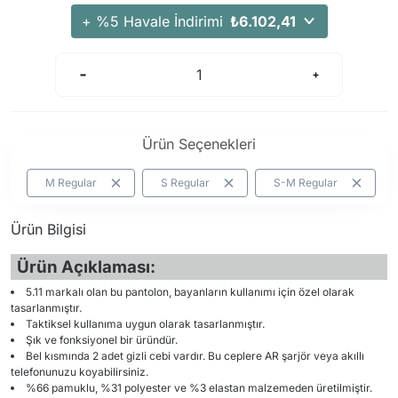
Arama Kurtarma Dronları
+ %5 Havale İndirimi
₺6.102,41
Arama Kurtarma Termal Kameraları
Arama Kurtarma Solunum Ekipmanları
Arama Kurtarma Sistemleri
Arama Kurtarma Bug Out Bag
Ürün Seçenekleri
Arama Kurtarma Eğitim Mankenleri
Arama Kurtarma Merdiveni
M Regular
S Regular
S-M Regular
Arama Kurtarma İniş ve Emniyet Aletleri
Ürün Bilgisi
Arama Kurtarma Kiti
Arama Kurtarma El Tipi Gpsler
Ürün Açıklaması:
Arama Kurtarma Uydu İletişim Cihazları
5.11 markalı olan bu pantolon, bayanların kullanımı için özel olarak
tasarlanmıştır.
Taktiksel kullanıma uygun olarak tasarlanmıştır.
Şık ve fonksiyonel bir üründür.
Bel kısmında 2 adet gizli cebi vardır. Bu ceplere AR şarjör veya akıllı
telefonunuzu koyabilirsiniz.
%66 pamuklu, %31 polyester ve %3 elastan malzemeden üretilmiştir.