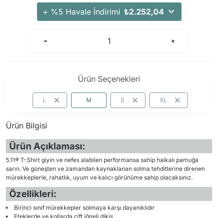
+ %5 Havale İndirimi
₺2.252,04
Ürün Seçenekleri
L
M
S
XL
Ürün Bilgisi
Ürün Açıklaması:
5.11® T-Shirt giyin ve nefes alabilen performansa sahip halkalı pamuğa
sarın. Ve güneşten ve zamandan kaynaklanan solma tehditlerine direnen
mürekkeplerle, rahatlık, uyum ve kalıcı görünüme sahip olacaksınız.
Özellikleri:
Birinci sınıf mürekkepler solmaya karşı dayanıklıdır
Eteklerde ve kollarda çift iğneli dikiş