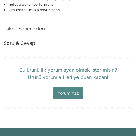
nefes alabilen performans
Omuzdan Omuza boyun bandı
Taksit Seçenekleri
Soru & Cevap
Ürün hakkında henüz soru sorulmamış.
Bu ürünü ilk yorumlayan olmak ister misin?
Ürünü yorumla Hediye puan kazan!
Soru Sor
Yorum Yaz