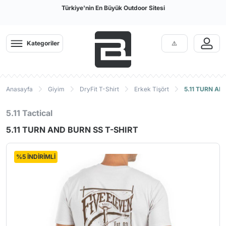
Türkiye'nin En Büyük Outdoor Sitesi
Kategoriler
Anasayfa
Giyim
DryFit T-Shirt
Erkek Tişört
5.11 TURN AN
5.11 Tactical
5.11 TURN AND BURN SS T-SHIRT
%5 İNDİRİMLİ