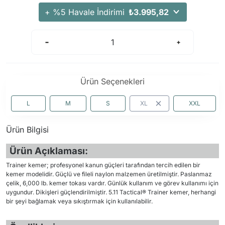
+ %5 Havale İndirimi
₺3.995,82
Ürün Seçenekleri
L
M
S
XL
XXL
Ürün Bilgisi
Ürün Açıklaması:
Trainer kemer; profesyonel kanun güçleri tarafından tercih edilen bir
kemer modelidir. Güçlü ve fileli naylon malzemen üretilmiştir. Paslanmaz
çelik, 6,000 lb. kemer tokası vardır. Günlük kullanım ve görev kullanımı için
uygundur. Dikişleri güçlendirilmiştir. 5.11 Tactical® Trainer kemer, herhangi
bir şeyi bağlamak veya sıkıştırmak için kullanılabilir.