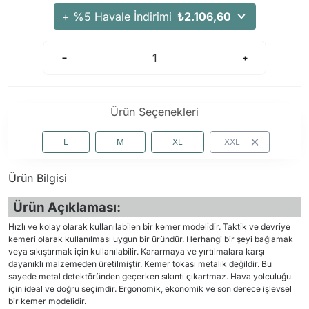
Arama Kurtarma Dronları
+ %5 Havale İndirimi
₺2.106,60
Arama Kurtarma Termal Kameraları
Arama Kurtarma Solunum Ekipmanları
Arama Kurtarma Sistemleri
Arama Kurtarma Bug Out Bag
Ürün Seçenekleri
Arama Kurtarma Eğitim Mankenleri
Arama Kurtarma Merdiveni
L
M
XL
XXL
Arama Kurtarma İniş ve Emniyet Aletleri
Ürün Bilgisi
Arama Kurtarma Kiti
Arama Kurtarma El Tipi Gpsler
Ürün Açıklaması:
Arama Kurtarma Uydu İletişim Cihazları
Hızlı ve kolay olarak kullanılabilen bir kemer modelidir. Taktik ve devriye
kemeri olarak kullanılması uygun bir üründür. Herhangi bir şeyi bağlamak
veya sıkıştırmak için kullanılabilir. Kararmaya ve yırtılmalara karşı
dayanıklı malzemeden üretilmiştir. Kemer tokası metalik değildir. Bu
sayede metal detektöründen geçerken sıkıntı çıkartmaz. Hava yolculuğu
için ideal ve doğru seçimdir. Ergonomik, ekonomik ve son derece işlevsel
bir kemer modelidir.