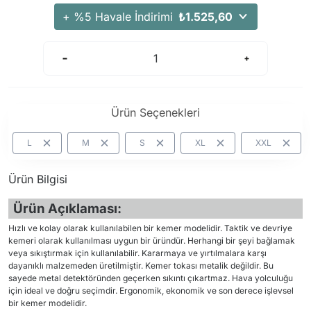
+ %5 Havale İndirimi
₺1.525,60
Ürün Seçenekleri
L
M
S
XL
XXL
Ürün Bilgisi
Ürün Açıklaması:
Hızlı ve kolay olarak kullanılabilen bir kemer modelidir. Taktik ve devriye
kemeri olarak kullanılması uygun bir üründür. Herhangi bir şeyi bağlamak
veya sıkıştırmak için kullanılabilir. Kararmaya ve yırtılmalara karşı
dayanıklı malzemeden üretilmiştir. Kemer tokası metalik değildir. Bu
sayede metal detektöründen geçerken sıkıntı çıkartmaz. Hava yolculuğu
için ideal ve doğru seçimdir. Ergonomik, ekonomik ve son derece işlevsel
bir kemer modelidir.