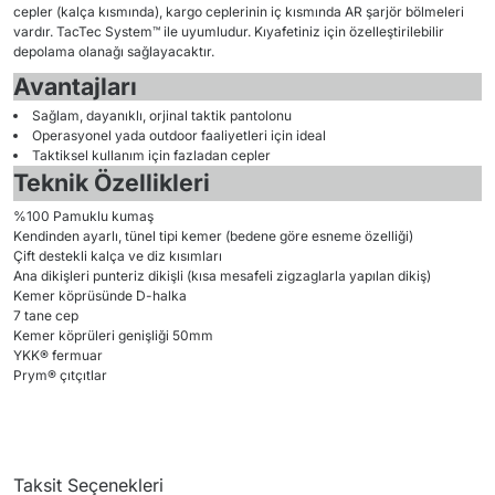
cepler (kalça kısmında), kargo ceplerinin iç kısmında AR şarjör bölmeleri
vardır. TacTec System™ ile uyumludur. Kıyafetiniz için özelleştirilebilir
depolama olanağı sağlayacaktır.
Avantajları
Sağlam, dayanıklı, orjinal taktik pantolonu
Operasyonel yada outdoor faaliyetleri için ideal
Taktiksel kullanım için fazladan cepler
Teknik Özellikleri
%100 Pamuklu kumaş
Kendinden ayarlı, tünel tipi kemer (bedene göre esneme özelliği)
Çift destekli kalça ve diz kısımları
Ana dikişleri punteriz dikişli (kısa mesafeli zigzaglarla yapılan dikiş)
Kemer köprüsünde D-halka
7 tane cep
Kemer köprüleri genişliği 50mm
YKK® fermuar
Prym® çıtçıtlar
Taksit Seçenekleri