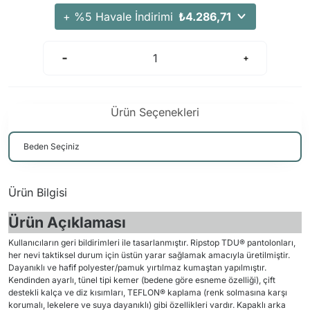
+ %5 Havale İndirimi
₺4.286,71
Ürün Seçenekleri
Ürün Bilgisi
Ürün Açıklaması
Kullanıcıların geri bildirimleri ile tasarlanmıştır. Ripstop TDU® pantolonları,
her nevi taktiksel durum için üstün yarar sağlamak amacıyla üretilmiştir.
Dayanıklı ve hafif polyester/pamuk yırtılmaz kumaştan yapılmıştır.
Kendinden ayarlı, tünel tipi kemer (bedene göre esneme özelliği), çift
destekli kalça ve diz kısımları, TEFLON® kaplama (renk solmasına karşı
korumalı, lekelere ve suya dayanıklı) gibi özellikleri vardır. Kapaklı arka