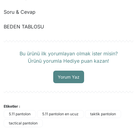
Soru & Cevap
BEDEN TABLOSU
Ürün hakkında henüz soru sorulmamış.
Soru Sor
Bu ürünü ilk yorumlayan olmak ister misin?
Ürünü yorumla Hediye puan kazan!
Yorum Yaz
Etiketler :
5.11 pantolon
5.11 pantolon en ucuz
taktik pantolon
tactical pantolon