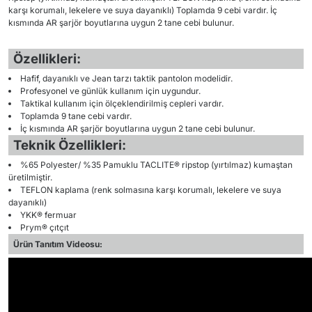
karşı korumalı, lekelere ve suya dayanıklı) Toplamda 9 cebi vardır. İç
kısmında AR şarjör boyutlarına uygun 2 tane cebi bulunur.
Özellikleri:
Hafif, dayanıklı ve Jean tarzı taktik pantolon modelidir.
Profesyonel ve günlük kullanım için uygundur.
Taktikal kullanım için ölçeklendirilmiş cepleri vardır.
Toplamda 9 tane cebi vardır.
İç kısmında AR şarjör boyutlarına uygun 2 tane cebi bulunur.
Teknik Özellikleri:
%65 Polyester/ %35 Pamuklu TACLITE® ripstop (yırtılmaz) kumaştan
üretilmiştir.
TEFLON kaplama (renk solmasına karşı korumalı, lekelere ve suya
dayanıklı)
YKK® fermuar
Prym® çıtçıt
Ürün Tanıtım Videosu: