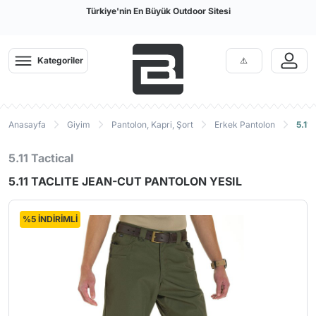
Türkiye'nin En Büyük Outdoor Sitesi
Kategoriler
Anasayfa
Giyim
Pantolon, Kapri, Şort
Erkek Pantolon
5.11
5.11 Tactical
5.11 TACLITE JEAN-CUT PANTOLON YESIL
%5 İNDİRİMLİ