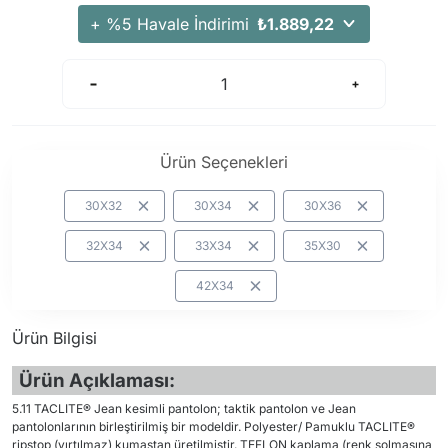
+ %5 Havale İndirimi
₺1.889,22
Ürün Seçenekleri
30X32
30X34
30X36
32X34
33X34
35X30
42X34
Ürün Bilgisi
Ürün Açıklaması:
5.11 TACLITE® Jean kesimli pantolon; taktik pantolon ve Jean
pantolonlarının birleştirilmiş bir modeldir. Polyester/ Pamuklu TACLITE®
ripstop (yırtılmaz) kumaştan üretilmiştir. TEFLON kaplama (renk solmasına