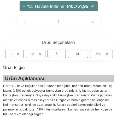
+ %5 Havale İndirimi
₺10.751,95
Ürün Seçenekleri
L
M
S
XL
XXL
Ürün Bilgisi
Ürün Açıklaması:
Her türlü hava koşullarında kullanabileceğiniz, hafif bir mont modelidir. Dış
kısmı, %100 esnek polyester kumaştan üretilmiştir. İç kısmı, polar astarlı
kumaştan üretilmiştir. Suya dayanıklı kumaştan üretilmiştir. Kumaşı; nefes
alabilir ve esnek olmasının yanı sıra rüzgar ve nemin geçmesini engeller.
Kol manşetleri cırtlı ve ayarlanabilir. Astarlı cepleri sayesinde elleri ve
parmakları sıcak tutar. YKK® fermuarlarının kalitesi sayesinde her koşulda
hızlı hareket olanağı sağlar.