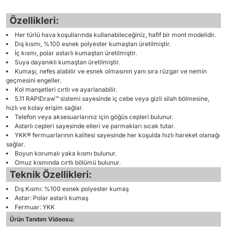
Özellikleri:
Her türlü hava koşullarında kullanabileceğiniz, hafif bir mont modelidir.
Dış kısmı, %100 esnek polyester kumaştan üretilmiştir.
İç kısmı, polar astarlı kumaştan üretilmiştir.
Suya dayanıklı kumaştan üretilmiştir.
Kumaşı; nefes alabilir ve esnek olmasının yanı sıra rüzgar ve nemin
geçmesini engeller.
Kol manşetleri cırtlı ve ayarlanabilir.
5.11 RAPIDraw™ sistemi sayesinde iç cebe veya gizli silah bölmesine,
hızlı ve kolay erişim sağlar.
Telefon veya aksesuarlarınız için göğüs cepleri bulunur.
Astarlı cepleri sayesinde elleri ve parmakları sıcak tutar.
YKK® fermuarlarının kalitesi sayesinde her koşulda hızlı hareket olanağı
sağlar.
Boyun korumalı yaka kısmı bulunur.
Omuz kısmında cırtlı bölümü bulunur.
Teknik Özellikleri:
Dış Kısmı: %100 esnek polyester kumaş
Astar: Polar astarlı kumaş
Fermuar: YKK
Ürün Tanıtım Videosu: