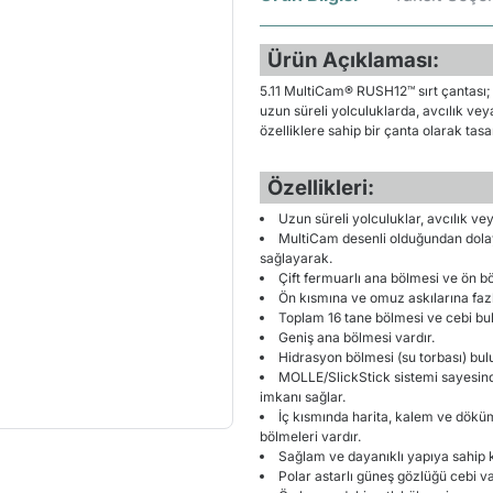
Ürün Açıklaması:
5.11 MultiCam® RUSH12™ sırt çantası; 
uzun süreli yolculuklarda, avcılık vey
özelliklere sahip bir çanta olarak tasar
Özellikleri:
Uzun süreli yolculuklar, avcılık ve
MultiCam desenli olduğundan dolay
sağlayarak.
Çift fermuarlı ana bölmesi ve ön bö
Ön kısmına ve omuz askılarına faz
Toplam 16 tane bölmesi ve cebi bu
Geniş ana bölmesi vardır.
Hidrasyon bölmesi (su torbası) bul
MOLLE/SlickStick sistemi sayesind
imkanı sağlar.
İç kısmında harita, kalem ve dökü
bölmeleri vardır.
Sağlam ve dayanıklı yapıya sahip k
Polar astarlı güneş gözlüğü cebi va