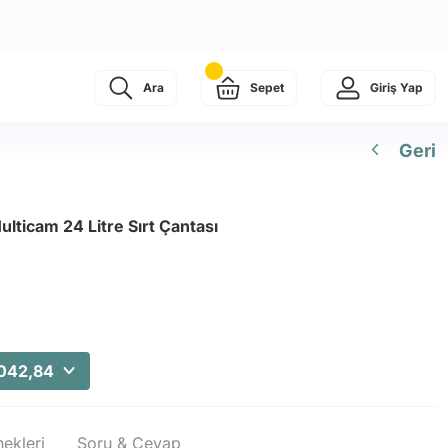
Ara
Sepet
Giriş Yap
Geri
ulticam 24 Litre Sırt Çantası
.042,84
ekleri
Soru & Cevap