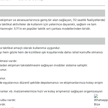
ekipman ve aksesuarlarınıza geniş bir alan sağlayan, (12 saatlik faaliyetlerde)
a taktikal aktiviteler de kullanım için yeterince dayanıklı, sağlam ve tam
lanmıştır. 5.11'in en popüler taktik sırt çantası modellerinden biridir.
ya taktikal amaçlı olarak kullanıma uygundur.
ı hem gözle hem de kızılötesi ışık koşullarında daha rahat kamufle olmanızı
lmesi vardır.
ladan ekipman takılabilmesini sağlayan modüler sisteme sahiptir.
lunur.
unur.
e eşyalarınızı düzenli şekilde depolamanızı ve ekipmanlarınıza kolay erişim
manlar vb. malzemelerinize hızlı ve kolay erişmenizi sağlayan organizasyon
ulbu vardır.
rdır.