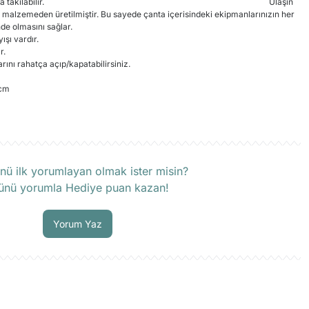
takılabilir.
 malzemeden üretilmiştir. Bu sayede çanta içerisindeki ekipmanlarınızın her
de olmasını sağlar.
ışı vardır.
r.
arını rahatça açıp/kapatabilirsiniz.
 cm
rün hakkında henüz soru sorulmamış.
nü ilk yorumlayan olmak ister misin?
ünü yorumla Hediye puan kazan!
Soru Sor
Yorum Yaz