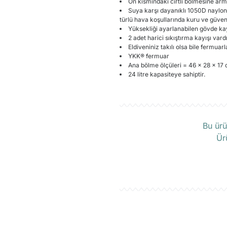
Ön kısmındaki cırtlı bölmesine arma 
Suya karşı dayanıklı 1050D naylon
türlü hava koşullarında kuru ve güven
Yüksekliği ayarlanabilen gövde kay
2 adet harici sıkıştırma kayışı vardı
Eldiveniniz takılı olsa bile fermuarl
YKK® fermuar
Ana bölme ölçüleri = 46 x 28 x 17
24 litre kapasiteye sahiptir.
Ü
Bu ürü
Ür