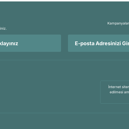
Kampanyalar, 
iniz.
layınız
İnternet site
edilmesi am