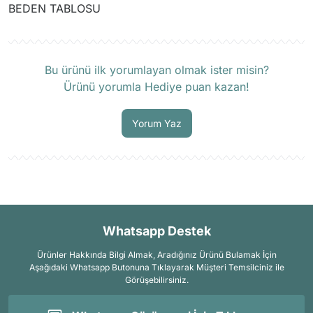
BEDEN TABLOSU
Ürün hakkında henüz soru sorulmamış.
Soru Sor
Bu ürünü ilk yorumlayan olmak ister misin?
Ürünü yorumla Hediye puan kazan!
Yorum Yaz
Whatsapp Destek
Ürünler Hakkında Bilgi Almak, Aradığınız Ürünü Bulamak İçin
Aşağıdaki Whatsapp Butonuna Tıklayarak Müşteri Temsilciniz ile
Görüşebilirsiniz.