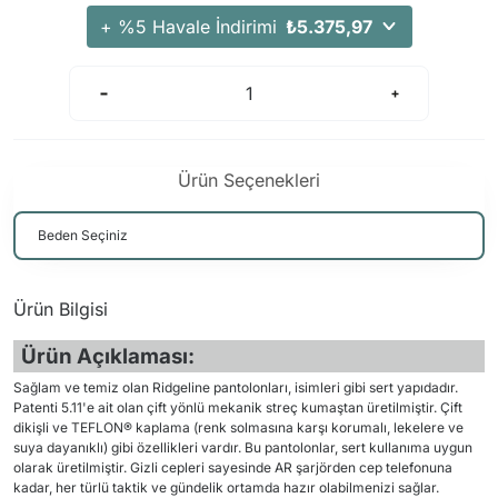
Arama Kurtarma Dronları
+ %5 Havale İndirimi
₺5.375,97
Arama Kurtarma Termal Kameraları
Arama Kurtarma Solunum Ekipmanları
Arama Kurtarma Sistemleri
Arama Kurtarma Bug Out Bag
Ürün Seçenekleri
Arama Kurtarma Eğitim Mankenleri
Arama Kurtarma Merdiveni
Arama Kurtarma İniş ve Emniyet Aletleri
Arama Kurtarma Kiti
Ürün Bilgisi
Arama Kurtarma El Tipi Gpsler
Ürün Açıklaması:
Arama Kurtarma Uydu İletişim Cihazları
Sağlam ve temiz olan Ridgeline pantolonları, isimleri gibi sert yapıdadır.
Patenti 5.11'e ait olan çift yönlü mekanik streç kumaştan üretilmiştir. Çift
dikişli ve TEFLON® kaplama (renk solmasına karşı korumalı, lekelere ve
suya dayanıklı) gibi özellikleri vardır. Bu pantolonlar, sert kullanıma uygun
olarak üretilmiştir. Gizli cepleri sayesinde AR şarjörden cep telefonuna
kadar, her türlü taktik ve gündelik ortamda hazır olabilmenizi sağlar.