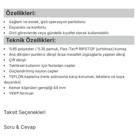
Özellikleri:
Sağlam ve esnek, gizli operasyon pantolonu
Dayanıklı ve konforlu
Gizli görevlerde veya gündelik kıyafet olarak kullanılabilir.
Teknik Özellikleri:
%65 polyester / %35 pamuk, Flex-Tac® RIPSTOP (yırtılmaz) kumaş
Ana dikişleri punteriz dikişli (kısa mesafeli zigzaglarla yapılan dikiş)
Çift dikişli
Taktiksel kullanım için fazladan cepler
Güçlendirilmiş naylon cepler
TEFLON kaplama (renk solmasına karşı korumalı, lekelere ve suya
dayanıklı)
Kemer köprüleri genişliği 44 mm
YKK® fermuar
Taksit Seçenekleri
Soru & Cevap