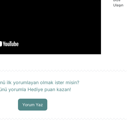
rün hakkında henüz soru sorulmamış.
nü ilk yorumlayan olmak ister misin?
ünü yorumla Hediye puan kazan!
Soru Sor
Yorum Yaz