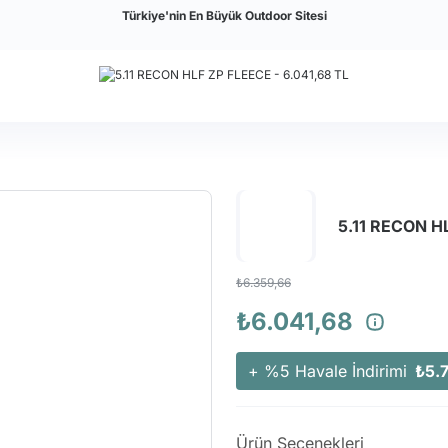
Türkiye'nin En Büyük Outdoor Sitesi
5.11 RECON H
₺6.359,66
₺6.041,68
+ %5 Havale İndirimi
₺5.
Ürün Seçenekleri