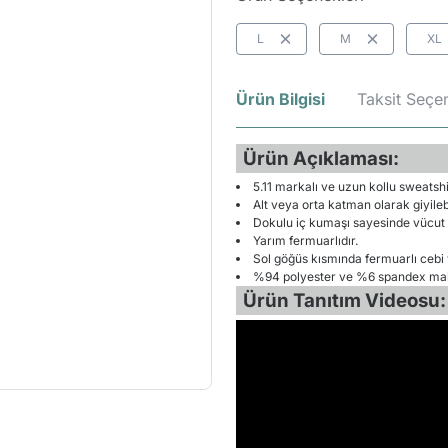
L
M
XL
Ürün Bilgisi
Taksit Seçen
Ürün Açıklaması:
5.11 markalı ve uzun kollu sweatshi
Alt veya orta katman olarak giyilebi
Dokulu iç kumaşı sayesinde vücut ı
Yarım fermuarlıdır.
Sol göğüs kısmında fermuarlı cebi 
%94 polyester ve %6 spandex malz
Ürün Tanıtım Videosu: