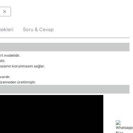
ekleri
Soru & Cevap
rt modelidir.
lir.
sısının korunmasını sağlar.
vardır.
emeden üretilmiştir.