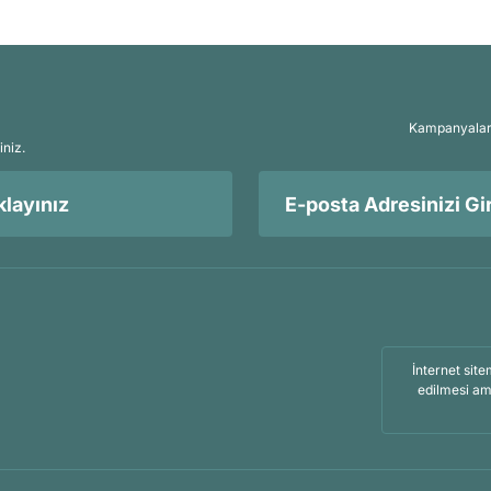
Kampanyalar, 
iniz.
layınız
İnternet site
edilmesi am