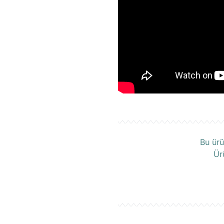
Ü
Bu ürü
Ür