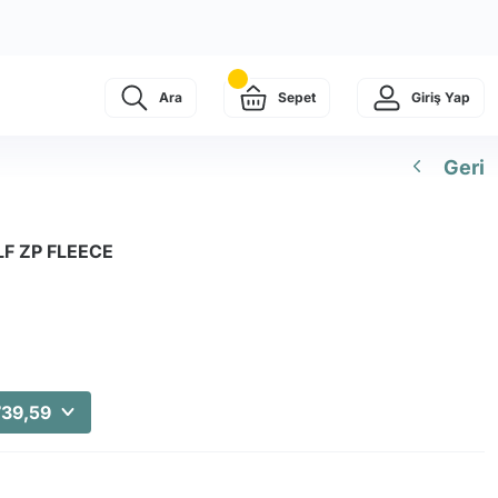
Ara
Sepet
Giriş Yap
Geri
LF ZP FLEECE
739,59