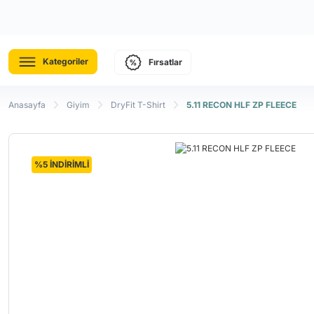
Kategoriler
Fırsatlar
Anasayfa
Giyim
DryFit T-Shirt
5.11 RECON HLF ZP FLEECE
%5 İNDİRİMLİ