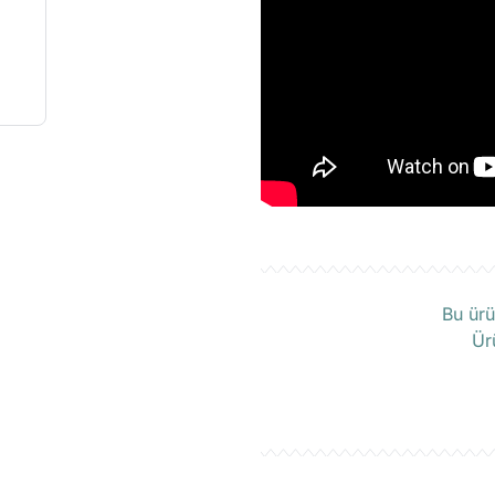
Ü
Bu ürü
Ür