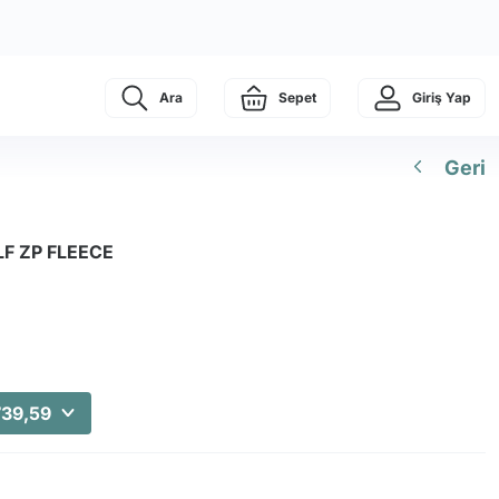
Ara
Sepet
Giriş Yap
Geri
LF ZP FLEECE
739,59