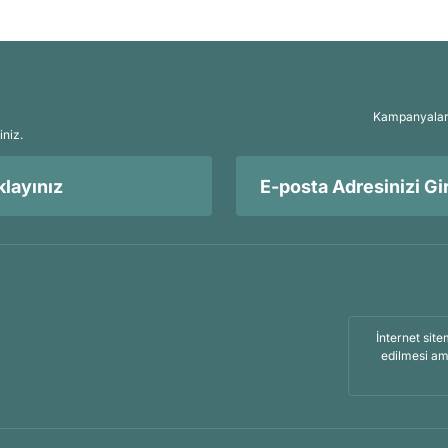
Kampanyalar, 
iniz.
layınız
İnternet site
edilmesi am