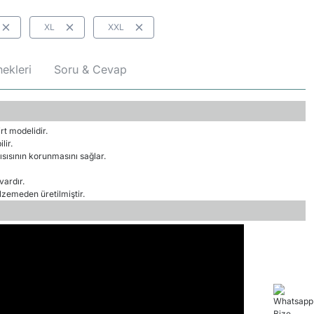
XL
XXL
ekleri
Soru & Cevap
rt modelidir.
lir.
sısının korunmasını sağlar.
vardır.
emeden üretilmiştir.