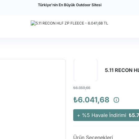
Türkiye'nin En Büyük Outdoor Sitesi
5.11 RECON H
₺6.359,66
₺6.041,68
+ %5 Havale İndirimi
₺5.
Ürün Seçenekleri