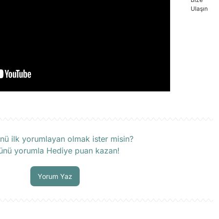
rün hakkında henüz soru sorulmamış.
nü ilk yorumlayan olmak ister misin?
ünü yorumla Hediye puan kazan!
Soru Sor
Yorum Yaz