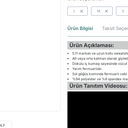
L
M
S
Ürün Bilgisi
Taksit Seçen
Ürün Açıklaması:
5.11 markalı ve uzun kollu sweatshi
Alt veya orta katman olarak giyilebi
Dokulu iç kumaşı sayesinde vücut ı
Yarım fermuarlıdır.
Sol göğüs kısmında fermuarlı cebi 
%94 polyester ve %6 spandex malz
Ürün Tanıtım Videosu: