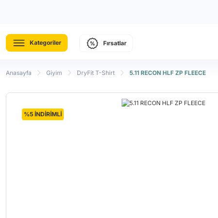
Kategoriler
Fırsatlar
Anasayfa
Giyim
DryFit T-Shirt
5.11 RECON HLF ZP FLEECE
%5 İNDİRİMLİ