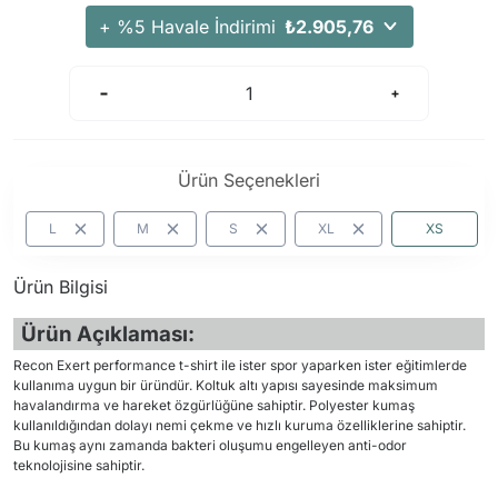
+ %5 Havale İndirimi
₺2.905,76
Ürün Seçenekleri
L
M
S
XL
XS
Ürün Bilgisi
Ürün Açıklaması:
Recon Exert performance t-shirt ile ister spor yaparken ister eğitimlerde
kullanıma uygun bir üründür. Koltuk altı yapısı sayesinde maksimum
havalandırma ve hareket özgürlüğüne sahiptir. Polyester kumaş
kullanıldığından dolayı nemi çekme ve hızlı kuruma özelliklerine sahiptir.
Bu kumaş aynı zamanda bakteri oluşumu engelleyen anti-odor
teknolojisine sahiptir.