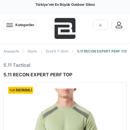
Türkiye'nin En Büyük Outdoor Sitesi
Kategoriler
Anasayfa
Giyim
DryFit T-Shirt
5.11 RECON EXPERT PERF TOP
5.11 Tactical
5.11 RECON EXPERT PERF TOP
%5 İNDİRİMLİ