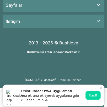
Sayfalar
İletişim
2013 - 2026 © Bushlove
Bushlove Bir Ersin Outdoor Markasıdır.
®
®
İKOMERS
/
IdeaSoft
Premium Partner
×
ErsinOutdoor PWA Uygulaması
Ana ekrana ekleyerek uygulama gibi
Nasıl?
kullanabilirsin 💫
Sepete Ekle
Whatsapp Destek