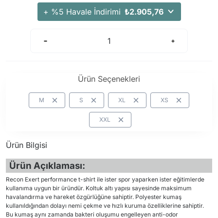
Arama Kurtarma Dronları
+ %5 Havale İndirimi
₺2.905,76
Arama Kurtarma Termal Kameraları
Arama Kurtarma Solunum Ekipmanları
Arama Kurtarma Sistemleri
Arama Kurtarma Bug Out Bag
Ürün Seçenekleri
Arama Kurtarma Eğitim Mankenleri
Arama Kurtarma Merdiveni
M
S
XL
XS
Arama Kurtarma İniş ve Emniyet Aletleri
XXL
Arama Kurtarma Kiti
Arama Kurtarma El Tipi Gpsler
Ürün Bilgisi
Arama Kurtarma Uydu İletişim Cihazları
Ürün Açıklaması:
Recon Exert performance t-shirt ile ister spor yaparken ister eğitimlerde
kullanıma uygun bir üründür. Koltuk altı yapısı sayesinde maksimum
havalandırma ve hareket özgürlüğüne sahiptir. Polyester kumaş
kullanıldığından dolayı nemi çekme ve hızlı kuruma özelliklerine sahiptir.
Bu kumaş aynı zamanda bakteri oluşumu engelleyen anti-odor