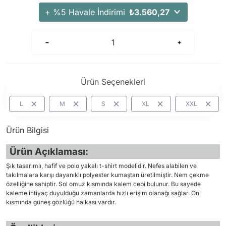
+ %5 Havale İndirimi
₺3.560,27
Ürün Seçenekleri
L
M
S
XL
XXL
Ürün Bilgisi
Ürün Açıklaması:
Şık tasarımlı, hafif ve polo yakalı t-shirt modelidir. Nefes alabilen ve
takılmalara karşı dayanıklı polyester kumaştan üretilmiştir. Nem çekme
özelliğine sahiptir. Sol omuz kısmında kalem cebi bulunur. Bu sayede
kaleme ihtiyaç duyulduğu zamanlarda hızlı erişim olanağı sağlar. Ön
kısmında güneş gözlüğü halkası vardır.