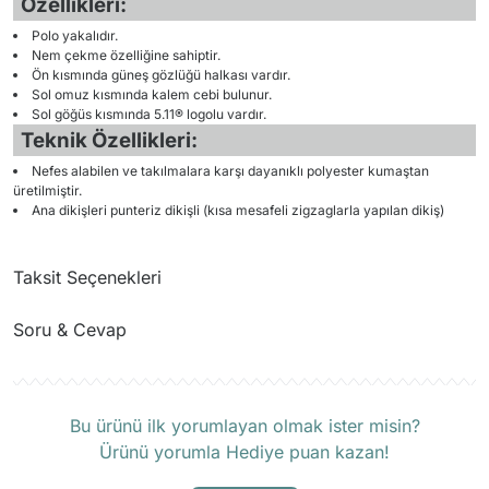
Özellikleri:
Polo yakalıdır.
Nem çekme özelliğine sahiptir.
Ön kısmında güneş gözlüğü halkası vardır.
Sol omuz kısmında kalem cebi bulunur.
Sol göğüs kısmında 5.11® logolu vardır.
Teknik Özellikleri:
Nefes alabilen ve takılmalara karşı dayanıklı polyester kumaştan
üretilmiştir.
Ana dikişleri punteriz dikişli (kısa mesafeli zigzaglarla yapılan dikiş)
Taksit Seçenekleri
Soru & Cevap
Ürün hakkında henüz soru sorulmamış.
Bu ürünü ilk yorumlayan olmak ister misin?
Ürünü yorumla Hediye puan kazan!
Soru Sor