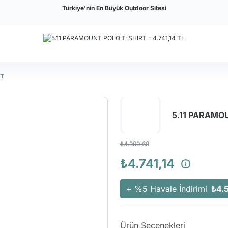
Türkiye'nin En Büyük Outdoor Sitesi
RT
5.11 PARAMO
₺4.990,68
₺4.741,14
+ %5 Havale İndirimi
₺4.
Ürün Seçenekleri