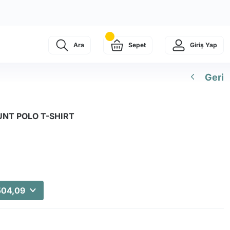
Ara
Sepet
Giriş Yap
Geri
UNT POLO T-SHIRT
504,09