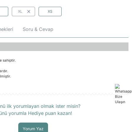
XL
XS
ekleri
Soru & Cevap
 sahiptir.
rdır.
miştir.
rün hakkında henüz soru sorulmamış.
nü ilk yorumlayan olmak ister misin?
ünü yorumla Hediye puan kazan!
Soru Sor
Yorum Yaz