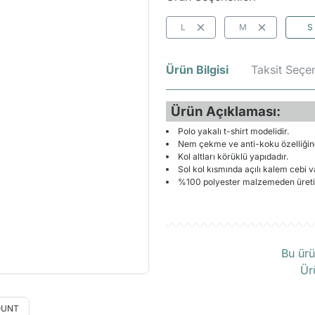
L
M
S
Ürün Bilgisi
Taksit Seçen
Ürün Açıklaması:
Polo yakalı t-shirt modelidir.
Nem çekme ve anti-koku özelliğine
Kol altları körüklü yapıdadır.
Sol kol kısmında açılı kalem cebi va
%100 polyester malzemeden üretil
Ü
Bu ürü
Ür