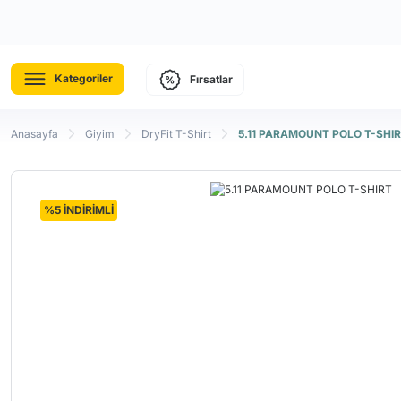
Kategoriler
Fırsatlar
Anasayfa
Giyim
DryFit T-Shirt
5.11 PARAMOUNT POLO T-SHI
%5 İNDİRİMLİ