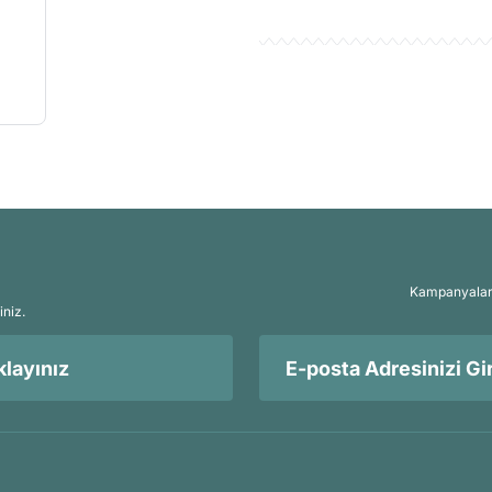
Kampanyalar, 
iniz.
layınız