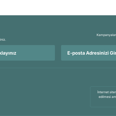
Kampanyalar, 
iniz.
layınız
İnternet site
edilmesi am