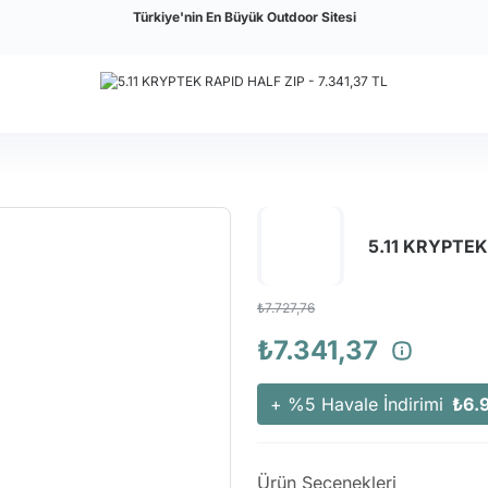
Türkiye'nin En Büyük Outdoor Sitesi
5.11 KRYPTEK
₺7.727,76
₺7.341,37
+ %5 Havale İndirimi
₺6.
Ürün Seçenekleri