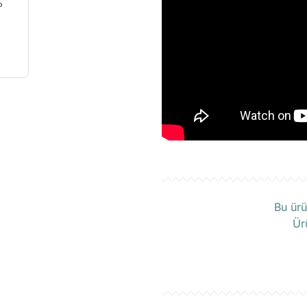
Ü
Bu ürü
Ür