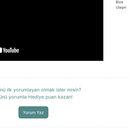
rün hakkında henüz soru sorulmamış.
nü ilk yorumlayan olmak ister misin?
ünü yorumla Hediye puan kazan!
Soru Sor
Yorum Yaz