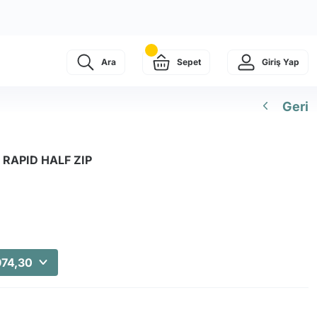
Ara
Sepet
Giriş Yap
Geri
 RAPID HALF ZIP
974,30