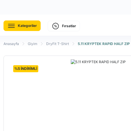
Kategoriler
Fırsatlar
Anasayfa
Giyim
DryFit T-Shirt
5.11 KRYPTEK RAPID HALF ZIP
%5 İNDİRİMLİ