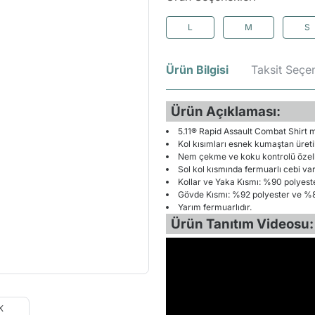
L
M
S
Ürün Bilgisi
Taksit Seçen
Ürün Açıklaması:
5.11® Rapid Assault Combat Shirt mo
Kol kısımları esnek kumaştan üreti
Nem çekme ve koku kontrolü özellik
Sol kol kısmında fermuarlı cebi var
Kollar ve Yaka Kısmı: %90 polyest
Gövde Kısmı: %92 polyester ve %8
Yarım fermuarlıdır.
Ürün Tanıtım Videosu: