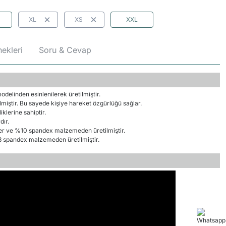
XL
XS
XXL
ekleri
Soru & Cevap
delinden esinlenilerek üretilmiştir.
lmiştir. Bu sayede kişiye hareket özgürlüğü sağlar.
lerine sahiptir.
dır.
er ve %10 spandex malzemeden üretilmiştir.
 spandex malzemeden üretilmiştir.