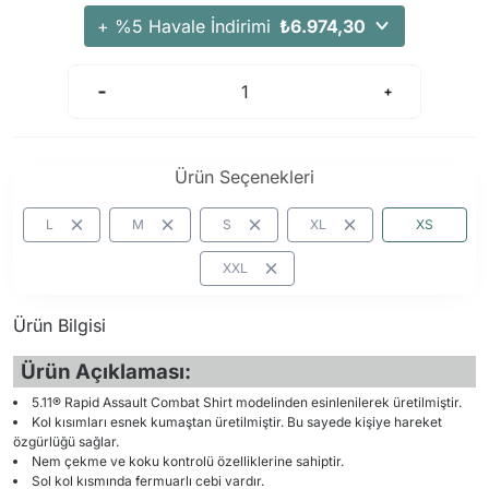
Arama Kurtarma Dronları
+ %5 Havale İndirimi
₺6.974,30
Arama Kurtarma Termal Kameraları
Arama Kurtarma Solunum Ekipmanları
Arama Kurtarma Sistemleri
Arama Kurtarma Bug Out Bag
Ürün Seçenekleri
Arama Kurtarma Eğitim Mankenleri
Arama Kurtarma Merdiveni
L
M
S
XL
XS
Arama Kurtarma İniş ve Emniyet Aletleri
XXL
Arama Kurtarma Kiti
Arama Kurtarma El Tipi Gpsler
Ürün Bilgisi
Arama Kurtarma Uydu İletişim Cihazları
Ürün Açıklaması:
5.11® Rapid Assault Combat Shirt modelinden esinlenilerek üretilmiştir.
Kol kısımları esnek kumaştan üretilmiştir. Bu sayede kişiye hareket
özgürlüğü sağlar.
Nem çekme ve koku kontrolü özelliklerine sahiptir.
Sol kol kısmında fermuarlı cebi vardır.